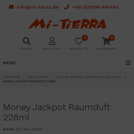
info@mi-tierra.de
+49 (0)6196 481480
0
0
SUCHEN
MEIN KONTO
MERKZETTEL
WARENKORB
MENÜ
STARTSEITE
AGUAS/DÜFTE
AGUA DE FLORIDA UND MEHR 270 ML, 221ML
MONEY JACKPOT RAUMDUFT 228ML
Money Jackpot Raumduft
228ml
Art.Nr.:
RD-Mny-228ml