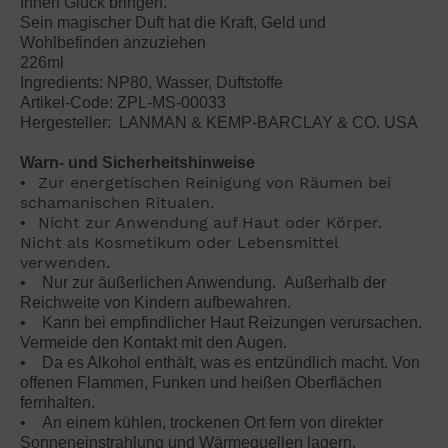
Ihnen Glück bringen.
Sein magischer Duft hat die Kraft, Geld und
Wohlbefinden anzuziehen
226ml
Ingredients: NP80, Wasser, Duftstoffe
Artikel-Code: ZPL-MS-00033
Hergesteller: LANMAN & KEMP-BARCLAY & CO. USA
Warn- und Sicherheitshinweise
Zur energetischen Reinigung von Räumen bei
•
schamanischen Ritualen.
Nicht zur Anwendung auf Haut oder Körper.
•
Nicht als Kosmetikum oder Lebensmittel
verwenden.
• Nur zur äußerlichen Anwendung. Außerhalb der
Reichweite von Kindern aufbewahren.
• Kann bei empfindlicher Haut Reizungen verursachen.
Vermeide den Kontakt mit den Augen.
• Da es Alkohol enthält, was es entzündlich macht. Von
offenen Flammen, Funken und heißen Oberflächen
fernhalten.
• An einem kühlen, trockenen
Ort fern von direkter
Sonneneinstrahlung und Wärmequellen lagern.