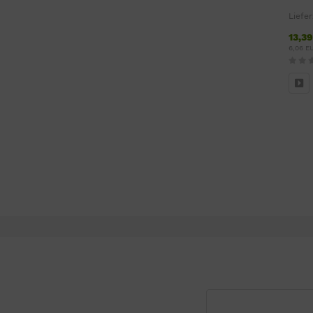
Liefer
13,3
6,06 E