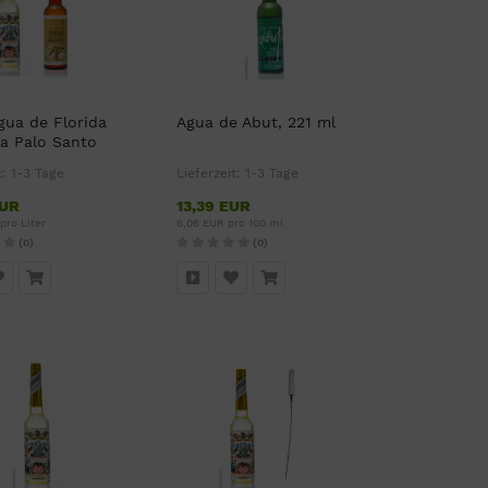
Agua de Florida
Agua de Abut, 221 ml
a Palo Santo
t:
1-3 Tage
Lieferzeit:
1-3 Tage
EUR
13,39 EUR
pro Liter
6,06 EUR pro 100 ml
(0)
(0)