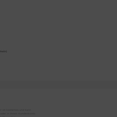
ikeln)
r ist kostenlos und kann
r oder in Ihrem Kundenkonto