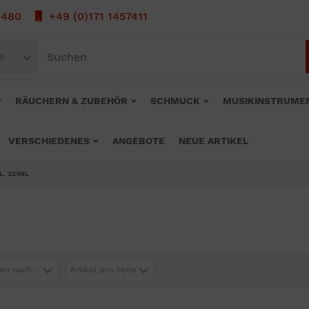
1480
+49 (0)171 1457411
e
RÄUCHERN & ZUBEHÖR
SCHMUCK
MUSIKINSTRUME
VERSCHIEDENES
ANGEBOTE
NEUE ARTIKEL
L, 221ML
en nach ...
Artikel pro Seite