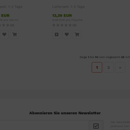
zeit:
1-3 Tage
Lieferzeit:
1-3 Tage
9 EUR
13,39 EUR
UR pro 100 ml
6,06 EUR pro Flasche
(0)
(0)
Zeige
1
bis
14
(von insgesamt
25
Art
1
2
»
Abonnieren Sie unseren Newsletter
Der Newslette
jederzeit hie