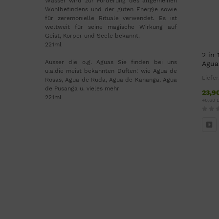
Wasser wird zur Förderung des allgemeinen
Wohlbefindens und der guten Energie sowie
für zeremonielle Rituale verwendet. Es ist
weltweit für seine magische Wirkung auf
Geist, Körper und Seele bekannt.
221ml
2 in 
Ausser die o.g. Aguas Sie finden bei uns
Agua
u.a.die meist bekannten Düften: wie Agua de
Liefer
Rosas, Agua de Ruda, Agua de Kananga, Agua
de Pusanga u. vieles mehr
23,9
221ml
48,68 E