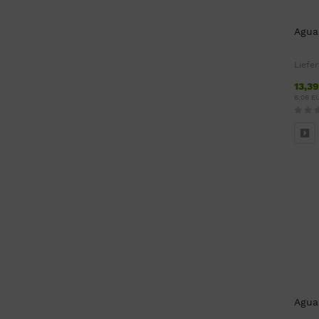
Agua
Liefer
13,3
6,06 E
Agua