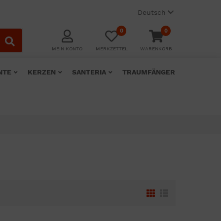
Deutsch
0
0
MEIN KONTO
MERKZETTEL
WARENKORB
NTE
KERZEN
SANTERIA
TRAUMFÄNGER