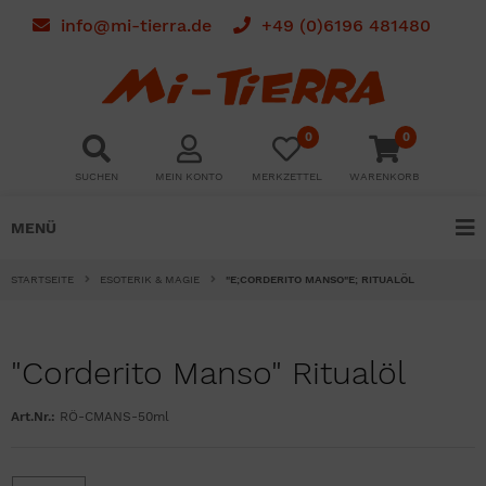
info@mi-tierra.de
+49 (0)6196 481480
0
0
SUCHEN
MEIN KONTO
MERKZETTEL
WARENKORB
MENÜ
STARTSEITE
ESOTERIK & MAGIE
"E;CORDERITO MANSO"E; RITUALÖL
"Corderito Manso" Ritualöl
Art.Nr.:
RÖ-CMANS-50ml