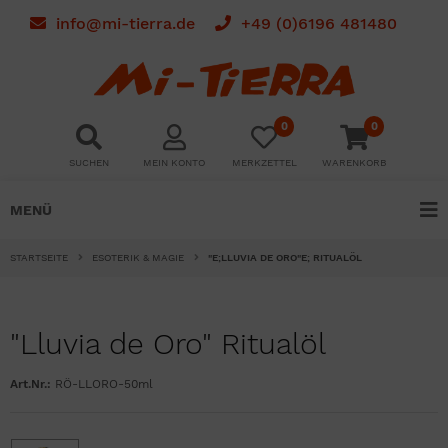
info@mi-tierra.de
+49 (0)6196 481480
0
0
SUCHEN
MEIN KONTO
MERKZETTEL
WARENKORB
MENÜ
STARTSEITE
ESOTERIK & MAGIE
"E;LLUVIA DE ORO"E; RITUALÖL
"Lluvia de Oro" Ritualöl
Art.Nr.:
RÖ-LLORO-50ml