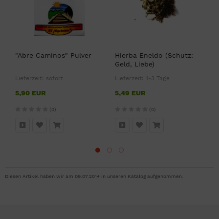
"Abre Caminos" Pulver
Hierba Eneldo (Schutz:
H
Geld, Liebe)
Lieferzeit:
sofort
Lieferzeit:
1-3 Tage
L
5,90 EUR
5,49 EUR
5
(0)
(0)
Diesen Artikel haben wir am 09.07.2014 in unseren Katalog aufgenommen.