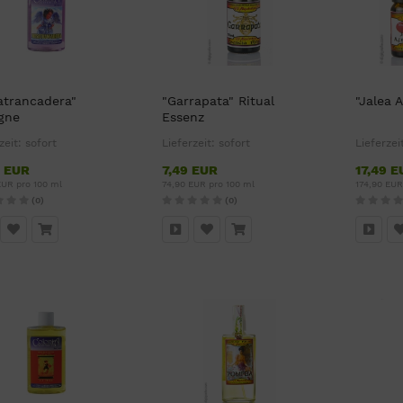
atrancadera"
"Garrapata" Ritual
"Jalea 
gne
Essenz
zeit:
sofort
Lieferzeit:
sofort
Lieferzei
9 EUR
7,49 EUR
17,49 E
EUR pro 100 ml
74,90 EUR pro 100 ml
174,90 EUR
(0)
(0)