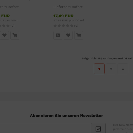
zeit:
sofort
Lieferzeit:
sofort
9 EUR
17,49 EUR
EUR pro 100 ml
87,45 EUR pro 100 ml
(0)
(0)
Zeige
1
bis
14
(von insgesamt
16
Arti
1
2
»
Abonnieren Sie unseren Newsletter
Der Newslette
jederzeit hie