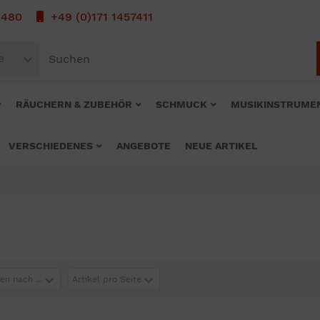
1480
+49 (0)171 1457411
e
RÄUCHERN & ZUBEHÖR
SCHMUCK
MUSIKINSTRUME
VERSCHIEDENES
ANGEBOTE
NEUE ARTIKEL
en nach ...
Artikel pro Seite