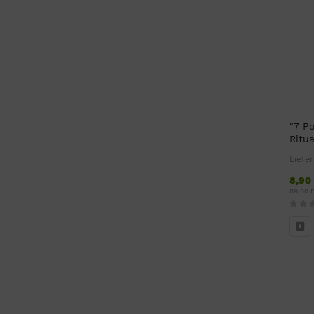
"7 P
Ritu
Liefer
8,90
89,00 