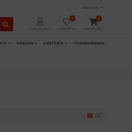
Deutsch
0
0
MEIN KONTO
MERKZETTEL
WARENKORB
NTE
KERZEN
SANTERIA
TRAUMFÄNGER