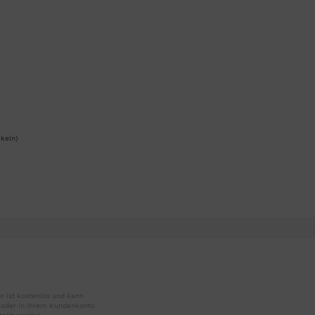
keln)
r ist kostenlos und kann
r oder in Ihrem Kundenkonto