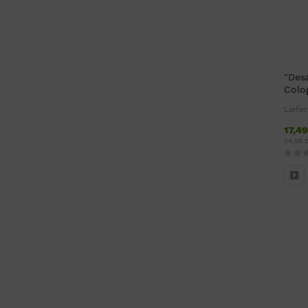
"Des
Colo
Liefer
17,4
34,98 