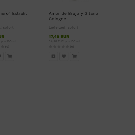
nero" Extrakt
Amor de Brujo y Gitano
Cologne
t:
sofort
Lieferzeit:
sofort
UR
17,49 EUR
 pro 100 ml
34,98 EUR pro 100 ml
(0)
(0)