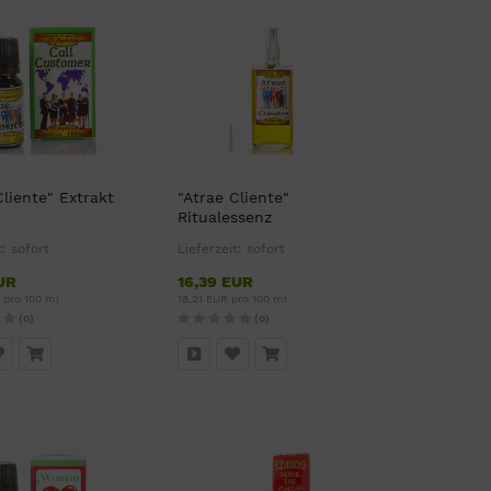
Cliente" Extrakt
"Atrae Cliente"
Ritualessenz
t:
sofort
Lieferzeit:
sofort
UR
16,39 EUR
 pro 100 ml
18,21 EUR pro 100 ml
(0)
(0)