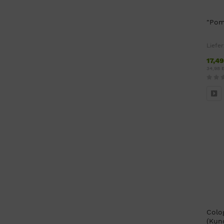
"Pom
Liefer
17,4
34,98 
Colo
(Kun