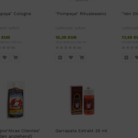
peya" Cologne
"Pompeya" Ritualessenz
"Ven Di
zeit:
sofort
Lieferzeit:
sofort
Lieferzei
9 EUR
16,39 EUR
17,49 E
EUR pro 100 ml
18,21 EUR pro 100 ml
174,90 EUR
(0)
(0)
gne"Atrae Clientes"
Garrapata Extrakt 20 ml
den anziehend)