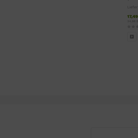
Liefer
17,4
34,98 