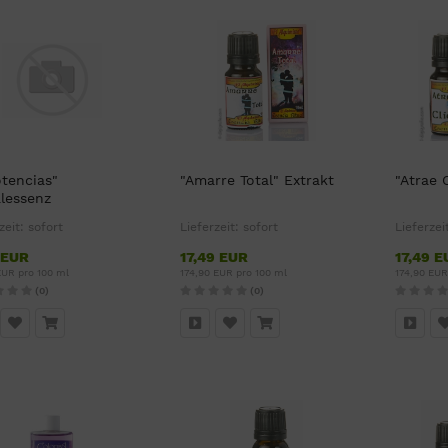
otencias"
"Amarre Total" Extrakt
"Atrae 
alessenz
zeit:
sofort
Lieferzeit:
sofort
Lieferzei
 EUR
17,49 EUR
17,49 E
EUR pro 100 ml
174,90 EUR pro 100 ml
174,90 EUR
(0)
(0)