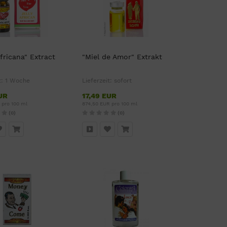
Africana" Extract
"Miel de Amor" Extrakt
t:
1 Woche
Lieferzeit:
sofort
UR
17,49 EUR
 pro 100 ml
874,50 EUR pro 100 ml
(0)
(0)