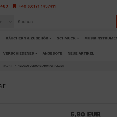
1480
+49 (0)171 1457411
e
RÄUCHERN & ZUBEHÖR
SCHMUCK
MUSIKINSTRUME
VERSCHIEDENES
ANGEBOTE
NEUE ARTIKEL
G - MACHT
"E;JUAN CONQUISTADOR"E; PULVER
er
5,90 EUR