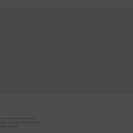
r ist kostenlos und kann
r oder in Ihrem Kundenkonto
tellt werden.