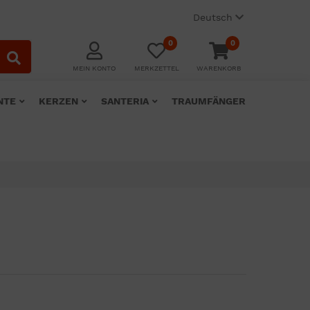
Deutsch
0
0
MEIN KONTO
MERKZETTEL
WARENKORB
NTE
KERZEN
SANTERIA
TRAUMFÄNGER