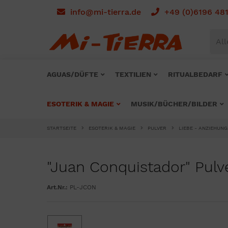
info@mi-tierra.de
+49 (0)6196 48
All
AGUAS/DÜFTE
TEXTILIEN
RITUALBEDARF
ESOTERIK & MAGIE
MUSIK/BÜCHER/BILDER
STARTSEITE
ESOTERIK & MAGIE
PULVER
LIEBE - ANZIEHUN
"Juan Conquistador" Pulv
Art.Nr.:
PL-JCON