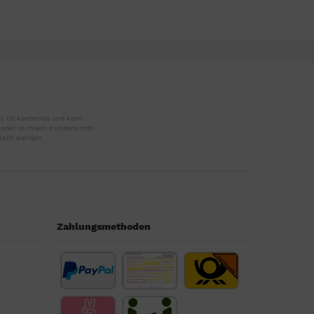
r ist kostenlos und kann
r oder in Ihrem Kundenkonto
tellt werden.
Zahlungsmethoden