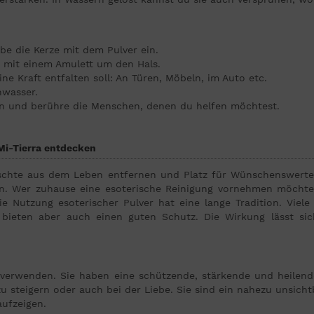
ibe die Kerze mit dem Pulver ein.
 mit einem Amulett um den Hals.
ne Kraft entfalten soll: An Türen, Möbeln, im Auto etc.
hwasser.
zen und berühre die Menschen, denen du helfen möchtest.
 Mi-Tierra entdecken
ünschte aus dem Leben entfernen und Platz für Wünschenswert
ken. Wer zuhause eine esoterische Reinigung vornehmen möchte
 Nutzung esoterischer Pulver hat eine lange Tradition. Viele
r bieten aber auch einen guten Schutz. Die Wirkung lässt s
ig verwenden. Sie haben eine schützende, stärkende und heilen
 steigern oder auch bei der Liebe. Sie sind ein nahezu unsicht
ufzeigen.