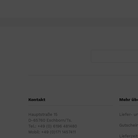
Kontakt
Mehr übe
Hauptstraße 15
Liefer- u
D-65760 Eschborn/Ts.
Gutschei
Tel.: +49 (0) 6196 481480
Mobil: +49 (0)171 1457411
Lieferzeit