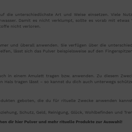
auf die unterschiedlichste Art und Weise einsetzen. Viele Nut
hwasser. Damit es nicht verklumpt, sollte es vorab mit etwa
offe nicht verloren.
immer und überall anwenden. Sie verfügen über die unterschiedl
lfen, lässt sich das Pulver beispielsweise auf den Fingerspitz
 auch in einem Amulett tragen bzw. anwenden. Zu diesem Zweck 
en Hals tragen lässt – so kannst du dich auch unterwegs schütz
rodukten geboten, die du für rituelle Zwecke anwenden kannst.
nziehung, Schutz, Geld, Reinigung, Glück, Wohlbefinden und Tr
en dir hier Pulver und mehr rituelle Produkte zur Auswahl!