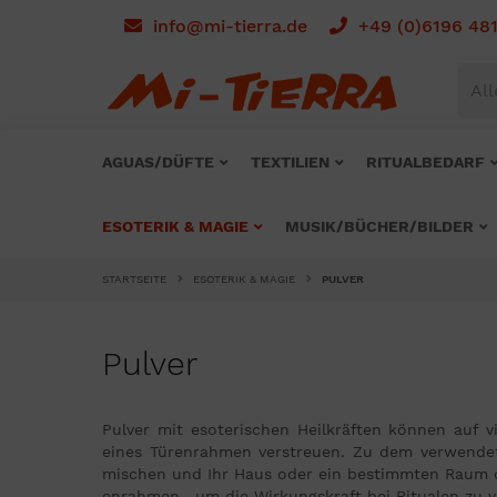
info@mi-tierra.de
+49 (0)6196 48
All
AGUAS/DÜFTE
TEXTILIEN
RITUALBEDARF
ESOTERIK & MAGIE
MUSIK/BÜCHER/BILDER
STARTSEITE
ESOTERIK & MAGIE
PULVER
Pulver
Pulver mit esoterischen Heilkräften können auf
eines Türenrahmen verstreuen. Zu dem verwendet 
mischen und Ihr Haus oder ein bestimmten Raum da
enrahmen , um die Wirkungskraft bei Ritualen zu v