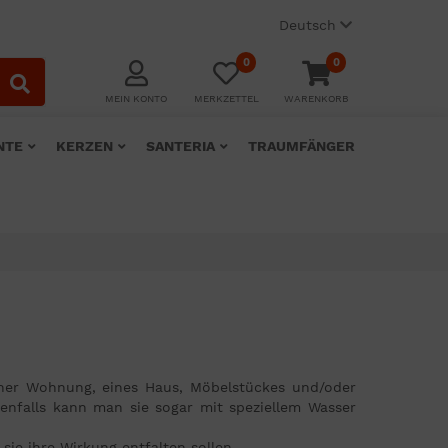
Deutsch
0
0
MEIN KONTO
MERKZETTEL
WARENKORB
NTE
KERZEN
SANTERIA
TRAUMFÄNGER
iner Wohnung, eines Haus, Möbelstückes und/oder
enfalls kann man sie sogar mit speziellem Wasser
sie ihre Wirkung entfalten sollen.