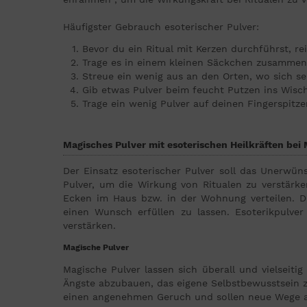
Häufigster Gebrauch esoterischer Pulver:
Bevor du ein Ritual mit Kerzen durchführst, re
Trage es in einem kleinen Säckchen zusammen
Streue ein wenig aus an den Orten, wo sich sei
Gib etwas Pulver beim feucht Putzen ins Wisc
Trage ein wenig Pulver auf deinen Fingerspit
Magisches Pulver mit esoterischen Heilkräften bei
Der Einsatz esoterischer Pulver soll das Unerw
Pulver, um die Wirkung von Ritualen zu verstär
Ecken im Haus bzw. in der Wohnung verteilen. Die
einen Wunsch erfüllen zu lassen. Esoterikpulve
verstärken.
Magische Pulver
Magische Pulver lassen sich überall und vielseit
Ängste abzubauen, das eigene Selbstbewusstsein zu
einen angenehmen Geruch und sollen neue Wege a