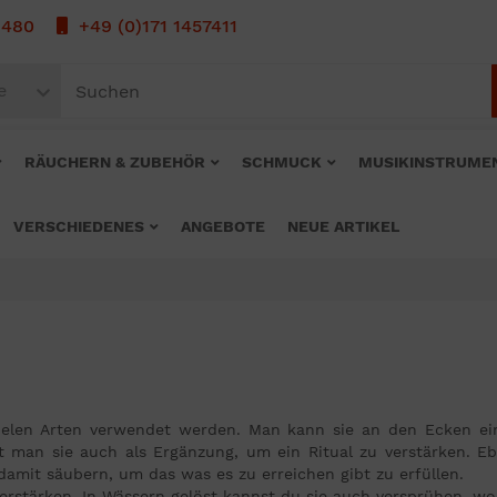
1480
+49 (0)171 1457411
e
RÄUCHERN & ZUBEHÖR
SCHMUCK
MUSIKINSTRUME
VERSCHIEDENES
ANGEBOTE
NEUE ARTIKEL
 vielen Arten verwendet werden. Man kann sie an den Ecken e
man sie auch als Ergänzung, um ein Ritual zu verstärken. Eb
mit säubern, um das was es zu erreichen gibt zu erfüllen.
erstärken. In Wässern gelöst kannst du sie auch versprühen, wo 