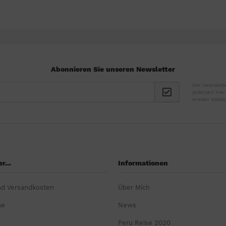
Abonnieren Sie unseren Newsletter
Der Newslette
jederzeit hie
wieder abbes
r...
Informationen
nd Versandkosten
Über Mich
ne
News
Peru Reise 2020