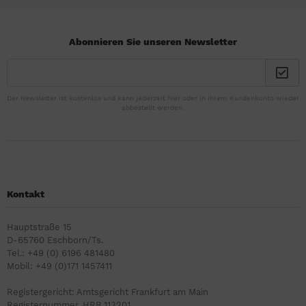
Abonnieren Sie unseren Newsletter
Der Newsletter ist kostenlos und kann jederzeit hier oder in Ihrem Kundenkonto wieder
abbestellt werden.
Kontakt
Hauptstraße 15
D-65760 Eschborn/Ts.
Tel.: +49 (0) 6196 481480
Mobil: +49 (0)171 1457411
Registergericht: Amtsgericht Frankfurt am Main
Registernummer. HRB 113201