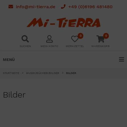
info@mi-tierra.de
+49 (0)6196 481480
0
0
SUCHEN
MEIN KONTO
MERKZETTEL
WARENKORB
MENÜ
STARTSEITE
MUSIK/BÜCHER/BILDER
BILDER
Bilder