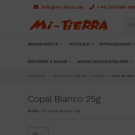
info@mi-tierra.de
+49 (0)6196 48
All
AGUAS/DÜFTE
TEXTILIEN
RITUALBEDARF
ESOTERIK & MAGIE
MUSIK/BÜCHER/BILDER
STARTSEITE
RÄUCHERN & ZUBEHÖR
HARZE
COPAL BLANCO
Copal Blanco 25g
Art.Nr.:
RH-Copal-Blanco-25g