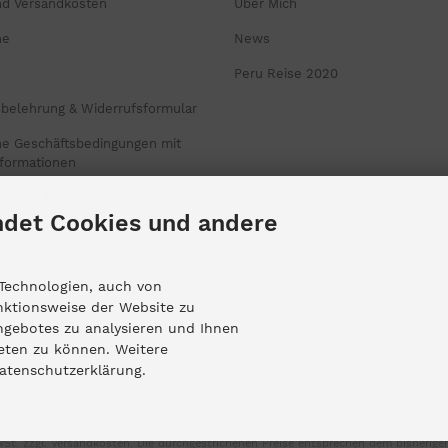
nd Versandkosten
Über Mich
ne
News
Peru Reise 2020
sbelehrung & Widerrufsformular
ne Geschäftsbedingungen mit
formationen
utzerklärung
det Cookies und andere
um
Technologien, auch von
nktionsweise der Website zu
ngebotes zu analysieren und Ihnen
nstellungen
ieten zu können. Weitere
Datenschutzerklärung.
wSt. zzgl.
Versandkosten
. Die durchgestrichenen Preise entsprechen dem bisherigen