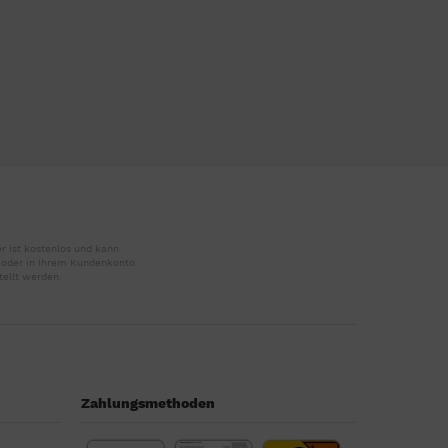
r ist kostenlos und kann
r oder in Ihrem Kundenkonto
tellt werden.
Zahlungsmethoden