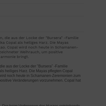
, die aus der Locke der "Bursera" -Familie
a Copal als heiliges Harz. Die Mayas
kao. Copal wird noch heute in Schamanen-
zeichneter Weihrauch, um positive
armonie bringt.
die aus der Locke der "Bursera" -Familie
s heiliges Harz. Die Mayas pflegten Copal
o wird noch heute in Schamanen-Zeremonien zum
 positive Veränderungen vorzunehmen. Copal hat
ern. Der beim Verbrennen des Harzes entstehende