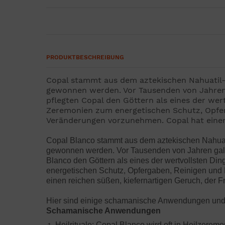
PRODUKTBESCHREIBUNG
Copal stammt aus dem aztekischen Nahuatil-Wo
gewonnen werden. Vor Tausenden von Jahren g
pflegten Copal den Göttern als eines der w
Zeremonien zum energetischen Schutz, Opferg
Veränderungen vorzunehmen. Copal hat einen 
Copal Blanco stammt aus dem aztekischen Nahuatil
gewonnen werden. Vor Tausenden von Jahren galte
Blanco den Göttern als eines der wertvollsten 
energetischen Schutz, Opfergaben, Reinigen und 
einen reichen süßen, kiefernartigen Geruch, der F
Hier sind einige schamanische Anwendungen und 
Schamanische Anwendungen
Heilrituale: Copal Blanco wird oft in Heilzere