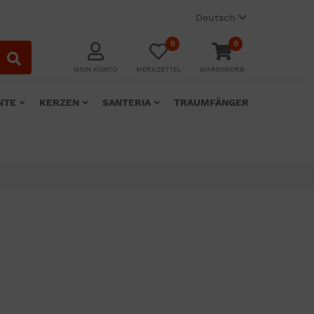
Deutsch
0
0
MEIN KONTO
MERKZETTEL
WARENKORB
NTE
KERZEN
SANTERIA
TRAUMFÄNGER