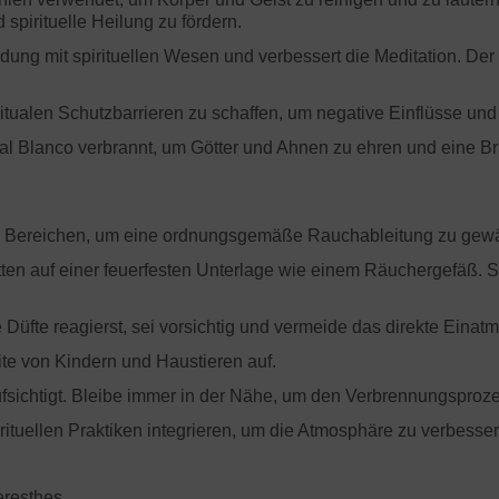
spirituelle Heilung zu fördern.
indung mit spirituellen Wesen und verbessert die Meditation. De
tualen Schutzbarrieren zu schaffen, um negative Einflüsse und
l Blanco verbrannt, um Götter und Ahnen zu ehren und eine Br
en Bereichen, um eine ordnungsgemäße Rauchableitung zu gew
en auf einer feuerfesten Unterlage wie einem Räuchergefäß. Ste
üfte reagierst, sei vorsichtig und vermeide das direkte Einat
e von Kindern und Haustieren auf.
ichtigt. Bleibe immer in der Nähe, um den Verbrennungsprozes
rituellen Praktiken integrieren, um die Atmosphäre zu verbesse
eresthes