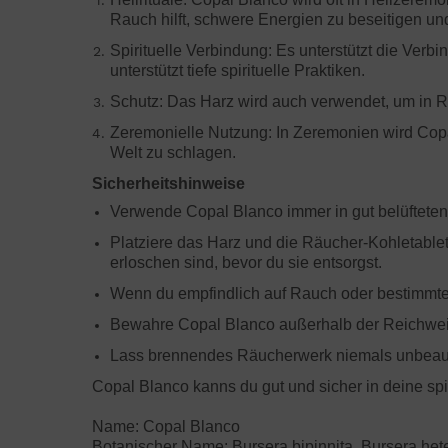
Rauch hilft, schwere Energien zu beseitigen und 
Spirituelle Verbindung: Es unterstützt die Verb
unterstützt tiefe spirituelle Praktiken.
Schutz: Das Harz wird auch verwendet, um in Ri
Zeremonielle Nutzung: In Zeremonien wird Copa
Welt zu schlagen.
Sicherheitshinweise
Verwende Copal Blanco immer in gut belüftet
Platziere das Harz und die Räucher-Kohletablett
erloschen sind, bevor du sie entsorgst.
Wenn du empfindlich auf Rauch oder bestimmte D
Bewahre Copal Blanco außerhalb der Reichweit
Lass brennendes Räucherwerk niemals unbeaufs
Copal Blanco kanns du gut und sicher in deine spi
Name: Copal Blanco
Botanischer Name: Bursera bipinnita, Bursera het