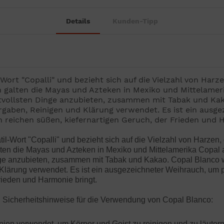
Details
Kunden-Tipp
rt "Copalli" und bezieht sich auf die Vielzahl von Harzen
alten die Mayas und Azteken in Mexiko und Mittelamerik
ertvollsten Dinge anzubieten, zusammen mit Tabak und Ka
aben, Reinigen und Klärung verwendet. Es ist ein ausge
reichen süßen, kiefernartigen Geruch, der Frieden und H
-Wort "Copalli" und bezieht sich auf die Vielzahl von Harzen, 
n die Mayas und Azteken in Mexiko und Mittelamerika Copal al
Dinge anzubieten, zusammen mit Tabak und Kakao. Copal Blanc
Klärung verwendet. Es ist ein ausgezeichneter Weihrauch, um
rieden und Harmonie bringt.
Sicherheitshinweise für die Verwendung von Copal Blanco:
monien verwendet, um Körper und Geist zu reinigen und zu läut