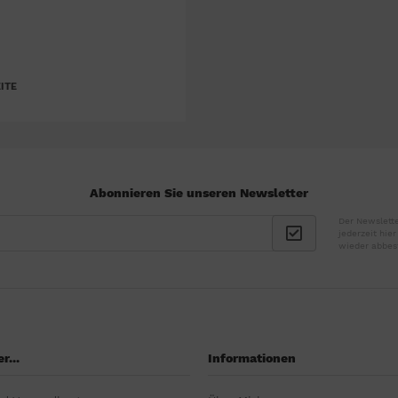
ITE
Abonnieren Sie unseren Newsletter
Der Newslette
jederzeit hie
wieder abbes
r...
Informationen