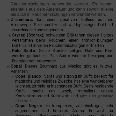
Räuchermischungen verwendet
werden.
Es stammt 
ebenfalls aus dem Alpenraum und kann sowohl alleine 
als auch in Räuchermischungen verwendet werden.
Zirbenharz:
hat einen positiven Einfluss auf die
Atemwege. Sein sanfter und waldig-harziger Duft ist
unaufdringlich und angenehm.
Styrax (Storax)
: schwarzen Blättchen dieses Harzes
verströmen beim Räuchern einen fröhlich-blumigen
Duft. Es ist in vielen Räuchermischungen enthalten.
Palo Santo
: Ganze Stücke heiliges Holz aus Peru
werden geräuchert. Palo Santo wird für Reinigung und
Energiearbeit verwendet
Copal
: Dieses Baumharz aus Mexiko gibt es in zwei
Varianten:
Copal Blanco
: Sanft und zitronig im Duft, beliebt für
magische und religiöse Zwecke, hat eine wunderbaren
leichten, zitronig-erfrischenden Duft. Seine reinigende
Kraft, macht uns wach, stimuliert unsere
Konzentration und Kreativität und
gibt uns geistige
Klarheit.
Copal Negro:
ein komplexes, vielschichtiges, sehr
angenehmes und heiteres Aroma. Er wird für
Reinigung, Gleichgewicht, Klarheit und Schutz