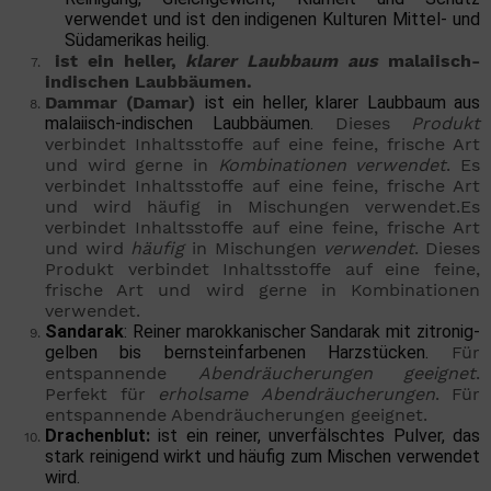
verwendet und ist den indigenen Kulturen Mittel- und
Südamerikas heilig.
ist ein heller,
klarer
Laubbaum
aus
malaiisch-
indischen Laubbäumen.
Dammar
(Damar) 
ist ein heller, klarer Laubbaum aus
malaiisch-indischen Laubbäumen.
Dieses
Produkt
verbindet Inhaltsstoffe auf eine feine, frische Art
und wird gerne in
Kombinationen
verwendet
. Es
verbindet Inhaltsstoffe auf eine feine, frische Art
und wird häufig in Mischungen verwendet.Es
verbindet Inhaltsstoffe auf eine feine, frische Art
und wird
häufig
in Mischungen
verwendet
.
Dieses 
Produkt verbindet Inhaltsstoffe auf eine feine, 
frische Art und wird gerne in Kombinationen 
verwendet.
Sandarak
: Reiner marokkanischer Sandarak mit zitronig-
gelben bis bernsteinfarbenen Harzstücken.
Für
entspannende
Abendräucherungen geeignet
.
Perfekt für
erholsame
Abendräucherungen
.
Für 
entspannende Abendräucherungen geeignet.
Drachenblut:
ist ein reiner, unverfälschtes Pulver, das
stark reinigend wirkt und häufig zum Mischen verwendet
wird.