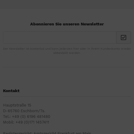
Abonnieren Sie unseren Newsletter
Der Newsletter ist kostenlos und kann jederzeit hier oder in Ihrem Kundenkonto wieder
abbestellt werden.
Kontakt
Hauptstraße 15
D-65760 Eschborn/Ts.
Tel.: +49 (0) 6196 481480
Mobil: +49 (0)171 1457411
Registergericht: Amtsgericht Frankfurt am Main