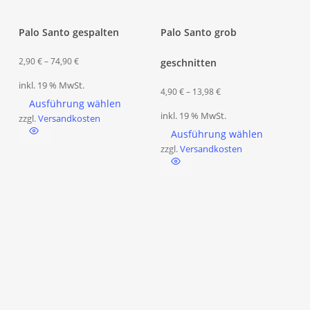
Palo Santo gespalten
Palo Santo grob
2,90
€
–
74,90
€
geschnitten
Dieses
inkl. 19 % MwSt.
Produkt
4,90
€
–
13,98
€
Die
Ausführung wählen
weist
inkl. 19 % MwSt.
Pro
zzgl.
Versandkosten
mehrere
Ausführung wählen
wei
Varianten
zzgl.
Versandkosten
meh
auf.
Var
Die
auf.
Optionen
Die
können
Opt
auf
kön
der
auf
Produktseite
der
gewählt
Pro
werden