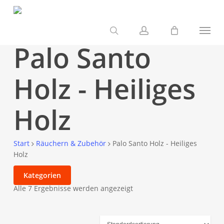
Skip
to
Menu
main
search
account
Palo Santo
content
Holz - Heiliges
Holz
Start
Räuchern & Zubehör
Palo Santo Holz - Heiliges
Holz
Kategorien
Alle 7 Ergebnisse werden angezeigt