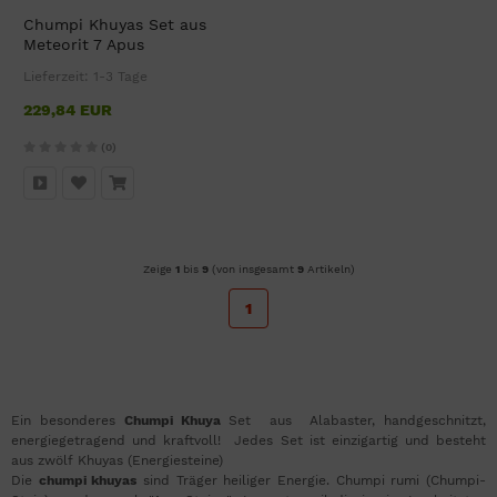
Chumpi Khuyas Set aus
Meteorit 7 Apus
Lieferzeit:
1-3 Tage
229,84 EUR
(0)
Zeige
1
bis
9
(von insgesamt
9
Artikeln)
1
Ein besonderes
Chumpi Khuya
Set aus Alabaster, handgeschnitzt,
energiegetragend und kraftvoll! Jedes Set ist einzigartig und besteht
aus zwölf Khuyas (Energiesteine)
Die
chumpi khuyas
sind Träger heiliger Energie. Chumpi rumi (Chumpi-