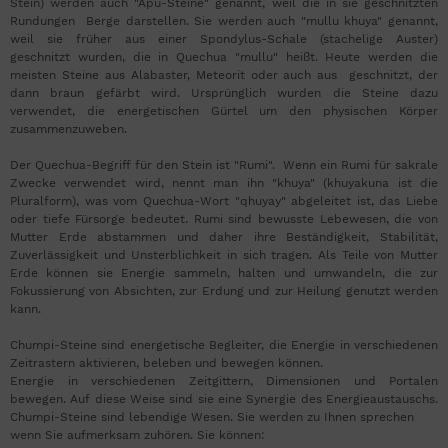
Stein) werden auch "Apu-Steine" genannt, weil die in sie geschnitzten
Rundungen Berge darstellen. Sie werden auch "mullu khuya" genannt,
weil sie früher aus einer Spondylus-Schale (stachelige Auster)
geschnitzt wurden, die in Quechua "mullu" heißt. Heute werden die
meisten Steine aus Alabaster, Meteorit oder auch aus geschnitzt, der
dann braun gefärbt wird. Ursprünglich wurden die Steine dazu
verwendet, die energetischen Gürtel um den physischen Körper
zusammenzuweben.
Der Quechua-Begriff für den Stein ist "Rumi". Wenn ein Rumi für sakrale
Zwecke verwendet wird, nennt man ihn "khuya" (khuyakuna ist die
Pluralform), was vom Quechua-Wort "qhuyay" abgeleitet ist, das Liebe
oder tiefe Fürsorge bedeutet. Rumi sind bewusste Lebewesen, die von
Mutter Erde abstammen und daher ihre Beständigkeit, Stabilität,
Zuverlässigkeit und Unsterblichkeit in sich tragen. Als Teile von Mutter
Erde können sie Energie sammeln, halten und umwandeln, die zur
Fokussierung von Absichten, zur Erdung und zur Heilung genutzt werden
kann.
Chumpi-Steine sind energetische Begleiter, die Energie in verschiedenen
Zeitrastern aktivieren, beleben und bewegen können.
Energie in verschiedenen Zeitgittern, Dimensionen und Portalen
bewegen. Auf diese Weise sind sie eine Synergie des Energieaustauschs.
Chumpi-Steine sind lebendige Wesen. Sie werden zu Ihnen sprechen
wenn Sie aufmerksam zuhören. Sie können: