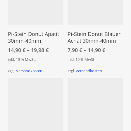
werden
wer
Dieses
Dies
Produkt
Pro
Ausführung Wählen
Ausführung Wählen
weist
weis
Pi-Stein Donut Apatit
Pi-Stein Donut Blauer
mehrere
meh
30mm-40mm
Achat 30mm-40mm
Varianten
Vari
14,90
€
–
19,98
€
7,90
€
–
14,90
€
auf.
auf.
inkl. 19 % MwSt.
inkl. 19 % MwSt.
Die
Die
Optionen
Opt
zzgl.
Versandkosten
zzgl.
Versandkosten
können
kön
auf
auf
der
der
Produktseite
Prod
gewählt
gew
werden
wer
Dies