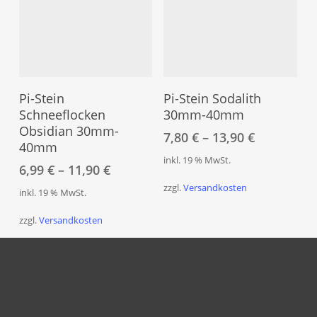
gewählt
gew
werden
wer
Dieses
Dies
Produkt
Pro
Ausführung Wählen
Ausführung Wählen
weist
weis
Pi-Stein
Pi-Stein Sodalith
mehrere
meh
Schneeflocken
30mm-40mm
Obsidian 30mm-
Varianten
Vari
7,80
€
–
13,90
€
40mm
auf.
auf.
inkl. 19 % MwSt.
Die
Die
6,99
€
–
11,90
€
Optionen
Opt
zzgl.
Versandkosten
inkl. 19 % MwSt.
können
kön
zzgl.
Versandkosten
auf
auf
der
der
Produktseite
Prod
gewählt
gew
werden
wer