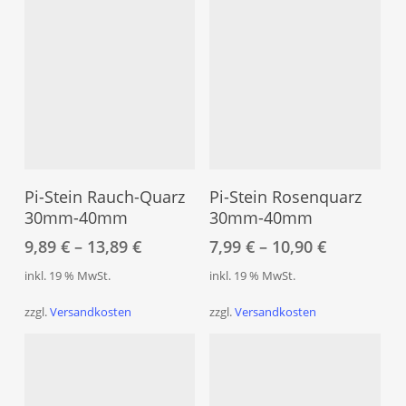
auf
der
Produktseite
gewählt
werden
Dieses
Dies
Produkt
Pro
Ausführung Wählen
Ausführung Wählen
weist
weis
Pi-Stein Rauch-Quarz
Pi-Stein Rosenquarz
mehrere
meh
30mm-40mm
30mm-40mm
Varianten
Vari
9,89
€
–
13,89
€
7,99
€
–
10,90
€
auf.
auf.
inkl. 19 % MwSt.
inkl. 19 % MwSt.
Die
Die
Optionen
Opt
zzgl.
Versandkosten
zzgl.
Versandkosten
können
kön
auf
auf
der
der
Produktseite
Prod