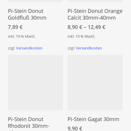
Pro
In Den Warenkorb
Ausführung Wählen
weis
Pi-Stein Donut
Pi-Stein Donut Orange
meh
Goldfluß 30mm
Calcit 30mm-40mm
Vari
7,89
€
8,90
€
–
12,49
€
auf.
inkl. 19 % MwSt.
inkl. 19 % MwSt.
Die
Opt
zzgl.
Versandkosten
zzgl.
Versandkosten
kön
auf
der
Prod
gew
wer
Dieses
Produkt
Ausführung Wählen
In Den Warenkorb
weist
Pi-Stein Donut
Pi-Stein Gagat 30mm
mehrere
Rhodonit 30mm-
9,90
€