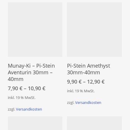
Dieses
Dies
Produkt
Pro
Ausführung Wählen
Ausführung Wählen
weist
weis
Munay-Ki – Pi-Stein
Pi-Stein Amethyst
mehrere
meh
Aventurin 30mm –
30mm-40mm
40mm
Varianten
Vari
9,90
€
–
12,90
€
auf.
auf.
7,90
€
–
10,90
€
inkl. 19 % MwSt.
Die
Die
inkl. 19 % MwSt.
Optionen
Opt
zzgl.
Versandkosten
können
kön
zzgl.
Versandkosten
auf
auf
der
der