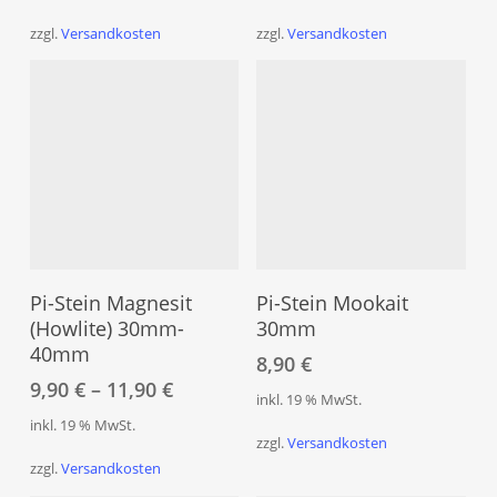
Die
Die
Optionen
Opt
zzgl.
Versandkosten
zzgl.
Versandkosten
können
kön
auf
auf
der
der
Produktseite
Prod
gewählt
gew
werden
wer
Dieses
Produkt
Ausführung Wählen
In Den Warenkorb
weist
Pi-Stein Magnesit
Pi-Stein Mookait
mehrere
(Howlite) 30mm-
30mm
40mm
Varianten
8,90
€
auf.
9,90
€
–
11,90
€
inkl. 19 % MwSt.
Die
inkl. 19 % MwSt.
Optionen
zzgl.
Versandkosten
können
zzgl.
Versandkosten