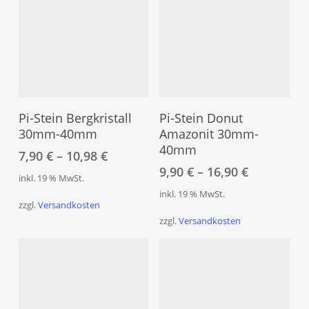
Produktseite
Prod
gewählt
gew
werden
wer
Dieses
Dies
Produkt
Pro
Ausführung Wählen
Ausführung Wählen
weist
weis
Pi-Stein Bergkristall
Pi-Stein Donut
mehrere
meh
30mm-40mm
Amazonit 30mm-
40mm
Varianten
Vari
7,90
€
–
10,98
€
auf.
auf.
9,90
€
–
16,90
€
inkl. 19 % MwSt.
Die
Die
inkl. 19 % MwSt.
Optionen
Opt
zzgl.
Versandkosten
können
kön
zzgl.
Versandkosten
auf
auf
der
der
Produktseite
Prod
gewählt
gew