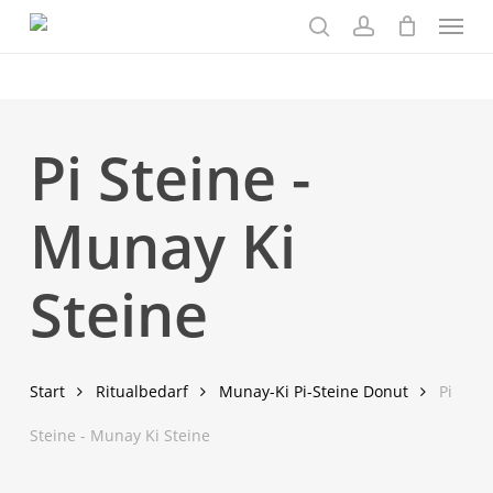
Menu
Skip
to
search
account
main
content
Pi Steine -
Munay Ki
Steine
Start
Ritualbedarf
Munay-Ki Pi-Steine Donut
Pi
Steine - Munay Ki Steine