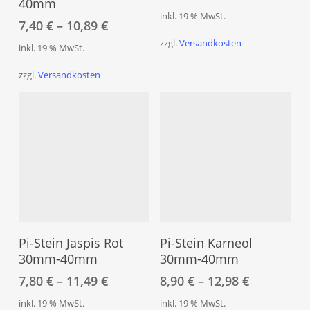
40mm
Varianten
inkl. 19 % MwSt.
auf.
7,40
€
–
10,89
€
Die
zzgl.
Versandkosten
inkl. 19 % MwSt.
Optionen
können
zzgl.
Versandkosten
auf
der
Produktseite
gewählt
werden
Dieses
Dies
Produkt
Pro
Ausführung Wählen
Ausführung Wählen
weist
weis
Pi-Stein Jaspis Rot
Pi-Stein Karneol
mehrere
meh
30mm-40mm
30mm-40mm
Varianten
Vari
7,80
€
–
11,49
€
8,90
€
–
12,98
€
auf.
auf.
inkl. 19 % MwSt.
inkl. 19 % MwSt.