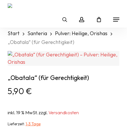
Skip
to
Menu
main
search
account
content
Start
Santeria
Pulver: Heilige, Orishas
„Obatala“ (für Gerechtigkeit)
„Obatala“ (für Gerechtigkeit)
5,90
€
inkl. 19 % MwSt.
zzgl.
Versandkosten
Lieferzeit:
1-3 Tage