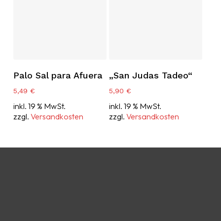
In Den Warenkorb
In Den Warenkorb
Palo Sal para Afuera
„San Judas Tadeo“
5,49
€
5,90
€
inkl. 19 % MwSt.
inkl. 19 % MwSt.
zzgl.
Versandkosten
zzgl.
Versandkosten