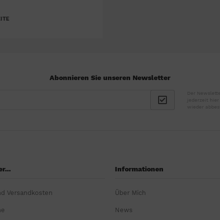
ITE
Abonnieren Sie unseren Newsletter
Der Newslette
jederzeit hie
wieder abbes
r...
Informationen
nd Versandkosten
Über Mich
ne
News