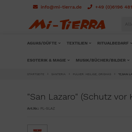
info@mi-tierra.de
+49 (0)6196 48
All
AGUAS/DÜFTE
TEXTILIEN
RITUALBEDARF
ESOTERIK & MAGIE
MUSIK/BÜCHER/BILDER
STARTSEITE
SANTERIA
PULVER: HEILIGE, ORISHAS
"E;SAN L
"San Lazaro" (Schutz vor 
Art.Nr.:
PL-SLAZ