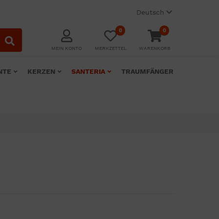
Deutsch
0
0
MEIN KONTO
MERKZETTEL
WARENKORB
NTE
KERZEN
SANTERIA
TRAUMFÄNGER