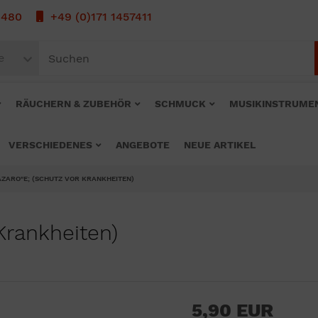
1480
+49 (0)171 1457411
e
RÄUCHERN & ZUBEHÖR
SCHMUCK
MUSIKINSTRUME
VERSCHIEDENES
ANGEBOTE
NEUE ARTIKEL
AZARO"E; (SCHUTZ VOR KRANKHEITEN)
Krankheiten)
5,90 EUR