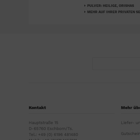
PULVER: HEILIGE, ORISHAS
MEHR AUF IHRER PRIVATEN SE
Kontakt
Mehr übe
Hauptstraße 15
Liefer- u
D-65760 Eschborn/Ts.
Gutschei
Tel.: +49 (0) 6196 481480