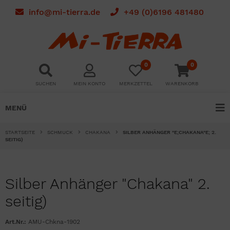
info@mi-tierra.de
+49 (0)6196 481480
0
0
SUCHEN
MEIN KONTO
MERKZETTEL
WARENKORB
MENÜ
STARTSEITE
SCHMUCK
CHAKANA
SILBER ANHÄNGER "E;CHAKANA"E; 2.
SEITIG)
Silber Anhänger "Chakana" 2.
seitig)
Art.Nr.:
AMU-Chkna-1902