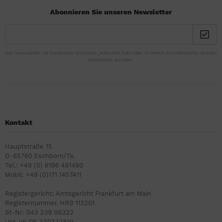
Abonnieren Sie unseren Newsletter
Der Newsletter ist kostenlos und kann jederzeit hier oder in Ihrem Kundenkonto wieder
abbestellt werden.
Kontakt
Hauptstraße 15
D-65760 Eschborn/Ts.
Tel.: +49 (0) 6196 481480
Mobil: +49 (0)171 1457411
Registergericht: Amtsgericht Frankfurt am Main
Registernummer. HRB 113201
St-Nr: 043 239 06322
Ust-Id: DE 320232810