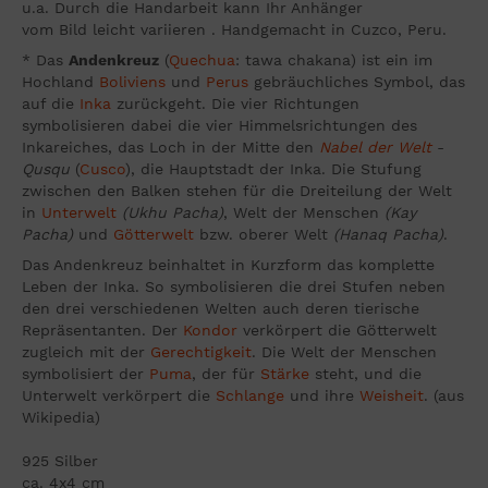
u.a. Durch die Handarbeit kann Ihr Anhänger
vom Bild leicht variieren . Handgemacht in Cuzco, Peru.
* Das
Andenkreuz
(
Quechua
: tawa chakana) ist ein im
Hochland
Boliviens
und
Perus
gebräuchliches Symbol, das
auf die
Inka
zurückgeht. Die vier Richtungen
symbolisieren dabei die vier Himmelsrichtungen des
Inkareiches, das Loch in der Mitte den
Nabel der Welt
-
Qusqu
(
Cusco
), die Hauptstadt der Inka. Die Stufung
zwischen den Balken stehen für die Dreiteilung der Welt
in
Unterwelt
(Ukhu Pacha)
, Welt der Menschen
(Kay
Pacha)
und
Götterwelt
bzw. oberer Welt
(Hanaq Pacha)
.
Das Andenkreuz beinhaltet in Kurzform das komplette
Leben der Inka. So symbolisieren die drei Stufen neben
den drei verschiedenen Welten auch deren tierische
Repräsentanten. Der
Kondor
verkörpert die Götterwelt
zugleich mit der
Gerechtigkeit
. Die Welt der Menschen
symbolisiert der
Puma
, der für
Stärke
steht, und die
Unterwelt verkörpert die
Schlange
und ihre
Weisheit
. (aus
Wikipedia)
925 Silber
ca. 4x4 cm