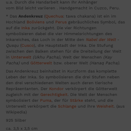
u.a. Durch die Handarbeit kann Ihr Anhänger
vom Bild leicht variieren . Handgemacht in Cuzco, Peru.
* Das
Andenkreuz
(
Quechua
: tawa chakana) ist ein im
Hochland
Boliviens
und
Perus
gebräuchliches Symbol, das
auf die
Inka
zurückgeht. Die vier Richtungen
symbolisieren dabei die vier Himmelsrichtungen des
Inkareiches, das Loch in der Mitte den
Nabel der Welt
-
Qusqu
(
Cusco
), die Hauptstadt der Inka. Die Stufung
zwischen den Balken stehen für die Dreiteilung der Welt
in
Unterwelt
(Ukhu Pacha)
, Welt der Menschen
(Kay
Pacha)
und
Götterwelt
bzw. oberer Welt
(Hanaq Pacha)
.
Das Andenkreuz beinhaltet in Kurzform das komplette
Leben der Inka. So symbolisieren die drei Stufen neben
den drei verschiedenen Welten auch deren tierische
Repräsentanten. Der
Kondor
verkörpert die Götterwelt
zugleich mit der
Gerechtigkeit
. Die Welt der Menschen
symbolisiert der
Puma
, der für
Stärke
steht, und die
Unterwelt verkörpert die
Schlange
und ihre
Weisheit
. (aus
Wikipedia)
925 Silber
ca. 3,5 x 3,5 cm