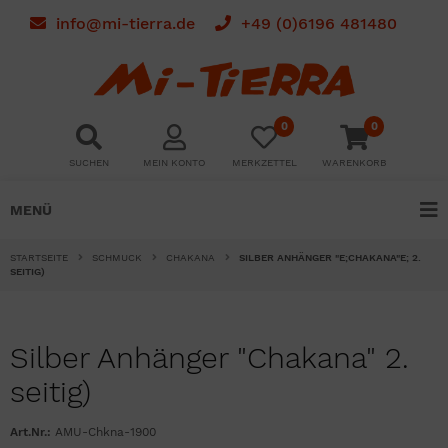
info@mi-tierra.de
+49 (0)6196 481480
0
0
SUCHEN
MEIN KONTO
MERKZETTEL
WARENKORB
MENÜ
STARTSEITE
SCHMUCK
CHAKANA
SILBER ANHÄNGER "E;CHAKANA"E; 2.
SEITIG)
Silber Anhänger "Chakana" 2.
seitig)
Art.Nr.:
AMU-Chkna-1900