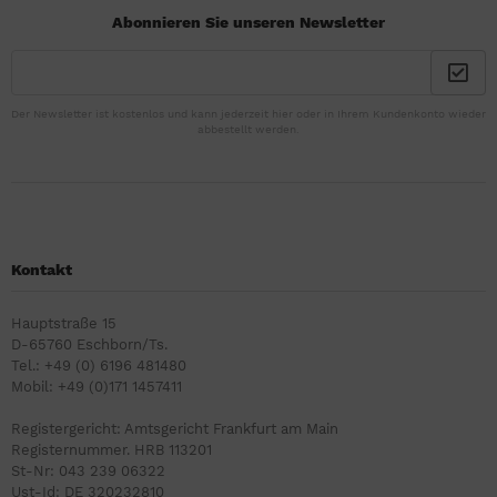
Abonnieren Sie unseren Newsletter
Der Newsletter ist kostenlos und kann jederzeit hier oder in Ihrem Kundenkonto wieder
abbestellt werden.
Kontakt
Hauptstraße 15
D-65760 Eschborn/Ts.
Tel.: +49 (0) 6196 481480
Mobil: +49 (0)171 1457411
Registergericht: Amtsgericht Frankfurt am Main
Registernummer. HRB 113201
St-Nr: 043 239 06322
Ust-Id: DE 320232810