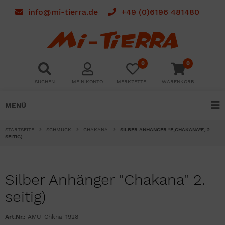
info@mi-tierra.de
+49 (0)6196 481480
0
0
SUCHEN
MEIN KONTO
MERKZETTEL
WARENKORB
MENÜ
STARTSEITE
SCHMUCK
CHAKANA
SILBER ANHÄNGER "E;CHAKANA"E; 2.
SEITIG)
Silber Anhänger "Chakana" 2.
seitig)
Art.Nr.:
AMU-Chkna-1928