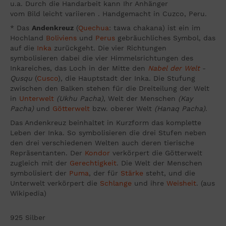
u.a. Durch die Handarbeit kann Ihr Anhänger
vom Bild leicht variieren . Handgemacht in Cuzco, Peru.
* Das
Andenkreuz
(
Quechua
: tawa chakana) ist ein im
Hochland
Boliviens
und
Perus
gebräuchliches Symbol, das
auf die
Inka
zurückgeht. Die vier Richtungen
symbolisieren dabei die vier Himmelsrichtungen des
Inkareiches, das Loch in der Mitte den
Nabel der Welt
-
Qusqu
(
Cusco
), die Hauptstadt der Inka. Die Stufung
zwischen den Balken stehen für die Dreiteilung der Welt
in
Unterwelt
(Ukhu Pacha)
, Welt der Menschen
(Kay
Pacha)
und
Götterwelt
bzw. oberer Welt
(Hanaq Pacha)
.
Das Andenkreuz beinhaltet in Kurzform das komplette
Leben der Inka. So symbolisieren die drei Stufen neben
den drei verschiedenen Welten auch deren tierische
Repräsentanten. Der
Kondor
verkörpert die Götterwelt
zugleich mit der
Gerechtigkeit
. Die Welt der Menschen
symbolisiert der
Puma
, der für
Stärke
steht, und die
Unterwelt verkörpert die
Schlange
und ihre
Weisheit
. (aus
Wikipedia)
925 Silber