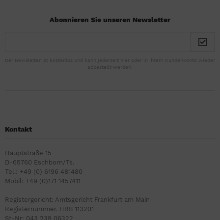
Abonnieren Sie unseren Newsletter
Der Newsletter ist kostenlos und kann jederzeit hier oder in Ihrem Kundenkonto wieder
abbestellt werden.
Kontakt
Hauptstraße 15
D-65760 Eschborn/Ts.
Tel.: +49 (0) 6196 481480
Mobil: +49 (0)171 1457411
Registergericht: Amtsgericht Frankfurt am Main
Registernummer. HRB 113201
St-Nr: 043 239 06322