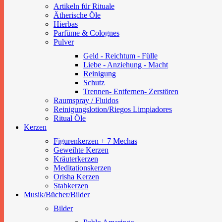
Artikeln für Rituale
Ätherische Öle
Hierbas
Parfüme & Colognes
Pulver
Geld - Reichtum - Fülle
Liebe - Anziehung - Macht
Reinigung
Schutz
Trennen- Entfernen- Zerstören
Raumspray / Fluidos
Reinigungslotion/Riegos Limpiadores
Ritual Öle
Kerzen
Figurenkerzen + 7 Mechas
Geweihte Kerzen
Kräuterkerzen
Meditationskerzen
Orisha Kerzen
Stabkerzen
Musik/Bücher/Bilder
Bilder