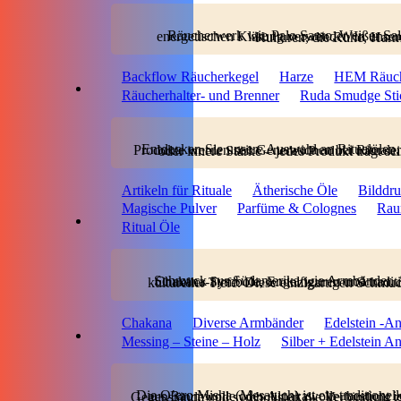
Räucherwerk wie Palo Santo, Weißer Salbei, Wiraqoya und Copal wird traditionell zur Reini
Backflow Räucherkegel
Harze
HEM Räuch
Räucherhalter- und Brenner
Ruda Smudge Sti
Entdecken Sie unsere Auswahl an Ritualölen, Extrakten, Kräutern und Pulvern aus der traditionellen spirituellen Praxis Lateinamerik
Artikeln für Rituale
Ätherische Öle
Bilddr
Magische Pulver
Parfüme & Colognes
Rau
Ritual Öle
Chakana
Diverse Armbänder
Edelstein -A
Messing – Steine – Holz
Silber + Edelstein A
Die Q’ero Misha (Mesatuch) ist ein traditionelles, handgewebtes Textil aus den Anden mit tiefer kultureller und spiritueller Bedeutung. Ge