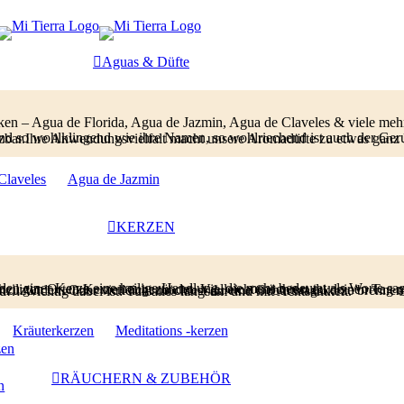
Aguas & Düfte
ken – Agua de Florida, Agua de Jazmin, Agua de Claveles & viele meh
h der Geruch, den sie verströmen. Unsere Düfte sind vielseitig einsetzbar.Ihre Anwendungsvielfalt macht unsere Aromadüfte zu
Claveles
Agua de Jazmin
KERZEN
g, die mehr bedeutet als Worte sagen können; es geht um Dankbarkeit. Seit Urzeiten haben Menschen an heiligen Orten Kerzen angezündet. Vielleicht möchtest du deinen Tag mit diesem schlichten Ritual beginnen oder beenden – einfach eine Kerze anzuzünden. Oder vielleicht möchtest du eine Geburtstagskerze brennen lassen für eine Freundin, einen Freund… Wichtig dabei ist: Tue alles langsam und mit Achtsamkeit.
Kräuterkerzen
Meditations -kerzen
zen
RÄUCHERN & ZUBEHÖR
n