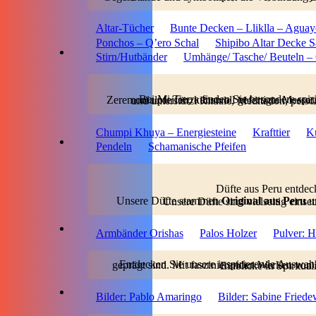
Altar-Tücher
Bunte Decken – Lliklla – Agua
Ponchos – Q’ero Schal
Shipibo Altar Decke
Stirn/Hutbänder
Umhänge/ Tasche/ Beuteln –
Bei Mi Tierra finden Sie besondere spirituelle Schätze: Chumpi Khuyas mit heiliger Energie, ausgewählte Edelsteine, traditionel
Chumpi Khuya – Energiesteine
Krafttier
Ku
Pendeln
Schamanische Pfeifen
Düfte aus Peru entdec
Unsere Düfte stammen
Original aus Peru
und so wohlklingend wie ihre Namen, so wohlriechend ist auc
Armbänder Orishas
Palos Holzer
Pulver: H
Entdecken Sie unsere inspirierende Auswahl an Büchern, Musik und Kunstwerken, die von indigener Weisheit und visionären
bieten diese einzigartigen Sch
Bilder: Pablo Amaringo
Bilder: Sabine Friede