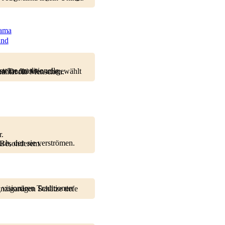
mama
and
e tiefere Verbindung zur Natur und Spiritualität für Menschen.
r.
 etwas ganz Besonderem.
g