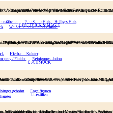
gung von Räumen, zum Schutz und zur energetischen Klärung verwendet. In unserem Sortiment finden Sie hochwertige Räucherstäbchen und Naturharze aus Peru und anderen Kulturen, die Ruhe, Harmonie und spirituelle Verbindung fördern und den Alltag bew
erstäbchen
Palo Santo Holz – Heiliges Holz
ESOTERIK & MAGIE
ck
Weißer Salbei – Salbei Apiana
as. Diese Produkte werden seit Generationen bei Ritualen, Meditationen und persönlichen Zeremonien verwendet. Ob für Schutz, Erfolg, Harmonie, Fülle oder innere Stärke – jedes Produkt trägt seine eigene symbolische Be
uck
Hierbas – Kräuter
mspray / Fluidos
Reinigungs -lotion
SCHMUCK
Schmuck aus Südamerika wie Armbänder, Amulette und Glücksbringer trägt eine besondere symbolische Kraft. Unsere Auswahl umfasst Chakana-Symbole, Engelfiguren und traditionelle Schutzamulette. Jedes Stück verbindet Handwerkskunst mit spiritueller Bedeutung und kultureller Tiefe. Diese einzigartigen Schmuckstücke sollen Schutz, Harmonie und positive Energie in den Alltag bringen und begleiten ihre Träger liebevoll.
nhänger gebohrt
Engelfiguren
Textilien
nhänger
fertigt aus Baumwolle oder Alpakawolle, besticht jede Misha durch einzigartige Farben und Muster. Sie dient als Aufbewahrungsort für besondere Gegenstände und symbolisiert die Verbindung zur Andenkultur, den