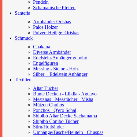
Pendeln
Schamanische Pfeifen
Santeria
Armbänder Orishas
Palos
Hölzer
Pulver: Heilige, Orishas
Schmuck
Chakana
Diverse Armbänder
Edelstein-Anhänger gebohrt
Engelfiguren
Messing - Steine - Holz
Silber + Edelstein Anhänger
Textilien
Altar-Tücher
Bunte Decken - Lliklla - Aguayo
Mestanas - Mesatücher - Misha
Mützen Chullos
Ponchos - Q'ero Schal
Shipibo Altar Decke Sachamama
Shipibo Conibo Tücher
Stirn/Hutbänder
Umhänge/Tasche/Beuteln - Chuspas