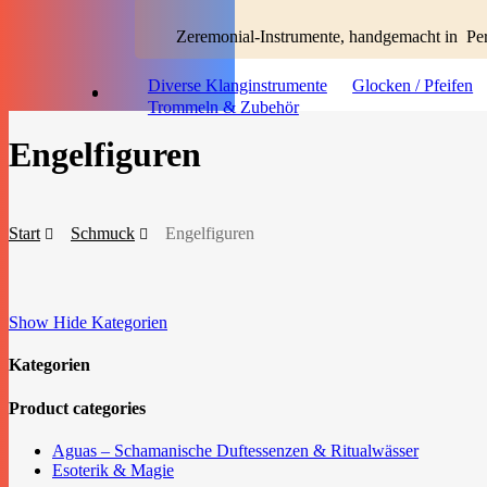
Diverse Klanginstrumente
Glocken / Pfeifen
Trommeln & Zubehör
Engelfiguren
Start
Schmuck
Engelfiguren
Show
Hide
Kategorien
Kategorien
Close
Product categories
Filters
Aguas – Schamanische Duftessenzen & Ritualwässer
Esoterik & Magie