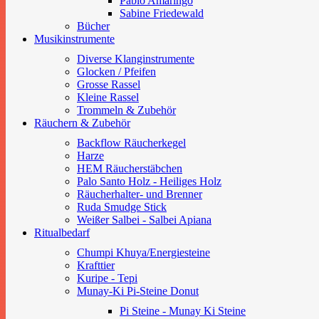
Pablo Amaringo
Sabine Friedewald
Bücher
Musikinstrumente
Diverse Klanginstrumente
Glocken / Pfeifen
Grosse Rassel
Kleine Rassel
Trommeln & Zubehör
Räuchern & Zubehör
Backflow Räucherkegel
Harze
HEM Räucherstäbchen
Palo Santo Holz - Heiliges Holz
Räucherhalter- und Brenner
Ruda Smudge Stick
Weißer Salbei - Salbei Apiana
Ritualbedarf
Chumpi Khuya/Energiesteine
Krafttier
Kuripe - Tepi
Munay-Ki Pi-Steine Donut
Pi Steine - Munay Ki Steine