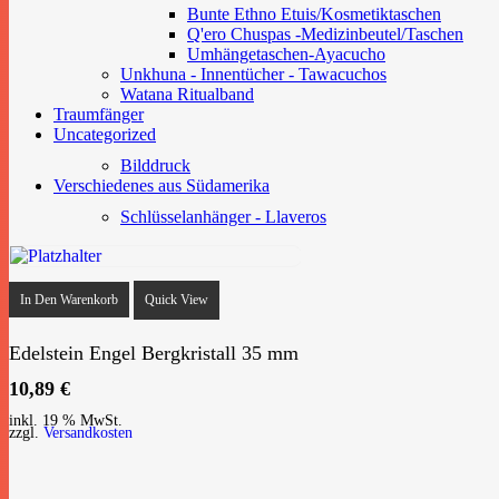
Bunte Ethno Etuis/Kosmetiktaschen
Q'ero Chuspas -Medizinbeutel/Taschen
Umhängetaschen-Ayacucho
Unkhuna - Innentücher - Tawacuchos
Watana
Ritualband
Traumfänger
Uncategorized
Bilddruck
Verschiedenes aus Südamerika
Schlüsselanhänger - Llaveros
In Den Warenkorb
Quick View
Edelstein Engel Bergkristall 35 mm
10,89
€
inkl. 19 % MwSt.
zzgl.
Versandkosten