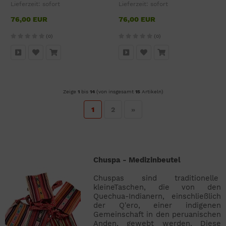
Lieferzeit:
sofort
Lieferzeit:
sofort
76,00 EUR
76,00 EUR
(0)
(0)
Zeige
1
bis
14
(von insgesamt
15
Artikeln)
1
2
»
Chuspa - Medizinbeutel
Chuspas sind traditionelle
kleineTaschen, die von den
Quechua-Indianern, einschließlich
der Q'ero, einer indigenen
Gemeinschaft in den peruanischen
Anden, gewebt werden. Diese