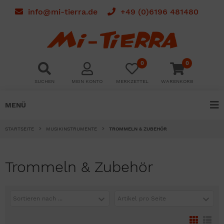
info@mi-tierra.de
+49 (0)6196 481480
0
0
SUCHEN
MEIN KONTO
MERKZETTEL
WARENKORB
MENÜ
STARTSEITE
MUSIKINSTRUMENTE
TROMMELN & ZUBEHÖR
Trommeln & Zubehör
Sortieren nach ...
Artikel pro Seite