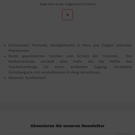
Zeige
1
bis
1
(von insgesamt
1
Artikeln)
1
Schamanen Trommel, handgemacht in Peru aus Ziegen und/oder
Pferdeleder
Bunte gepolsterten Taschen zum Schutz der Trommel. Der
Reißverschluss, verläuft über mehr als die Hälfte des
Taschenumfangs für einen einfachen Zugang. Verstärkte
Schultergurte mit verstellbarem D-Ring-Verschluss.
Material: Synthetisch
Abonnieren Sie unseren Newsletter