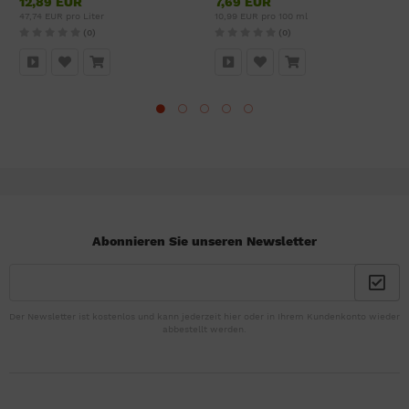
12,89 EUR
7,69 EUR
47,74 EUR pro Liter
10,99 EUR pro 100 ml
(0)
(0)
Abonnieren Sie unseren Newsletter
Der Newsletter ist kostenlos und kann jederzeit hier oder in Ihrem Kundenkonto wieder
abbestellt werden.