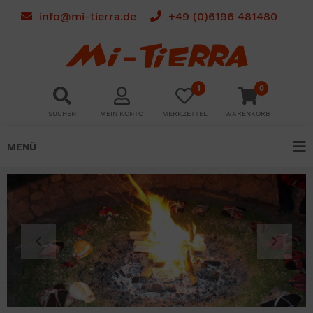
info@mi-tierra.de
+49 (0)6196 481480
1
0
SUCHEN
MEIN KONTO
MERKZETTEL
WARENKORB
MENÜ