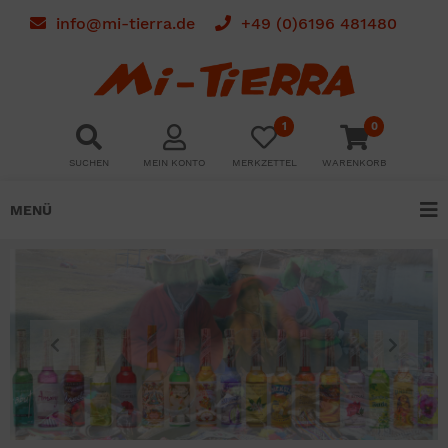
info@mi-tierra.de
+49 (0)6196 481480
1
0
SUCHEN
MEIN KONTO
MERKZETTEL
WARENKORB
MENÜ