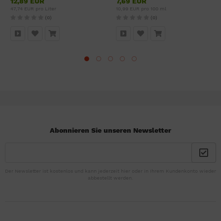
12,89 EUR
7,69 EUR
47,74 EUR pro Liter
10,99 EUR pro 100 ml
(0)
(0)
Abonnieren Sie unseren Newsletter
Der Newsletter ist kostenlos und kann jederzeit hier oder in Ihrem Kundenkonto wieder
abbestellt werden.