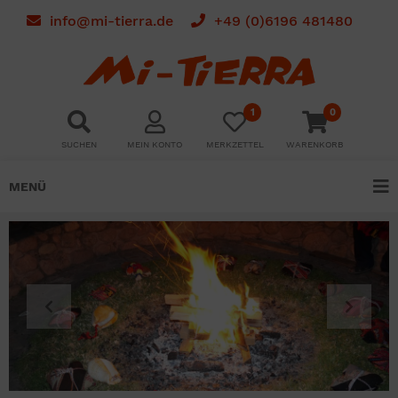
info@mi-tierra.de
+49 (0)6196 481480
1
0
SUCHEN
MEIN KONTO
MERKZETTEL
WARENKORB
MENÜ