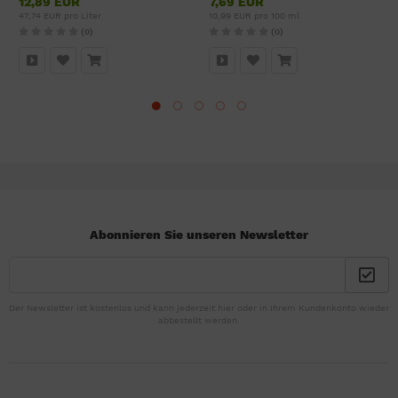
12,89 EUR
7,69 EUR
47,74 EUR pro Liter
10,99 EUR pro 100 ml
(0)
(0)
Abonnieren Sie unseren Newsletter
Der Newsletter ist kostenlos und kann jederzeit hier oder in Ihrem Kundenkonto wieder
abbestellt werden.