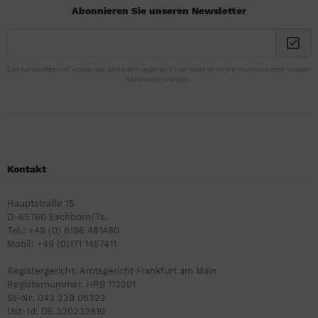
Abonnieren Sie unseren Newsletter
Der Newsletter ist kostenlos und kann jederzeit hier oder in Ihrem Kundenkonto wieder
abbestellt werden.
Kontakt
Hauptstraße 15
D-65760 Eschborn/Ts.
Tel.: +49 (0) 6196 481480
Mobil: +49 (0)171 1457411
Registergericht: Amtsgericht Frankfurt am Main
Registernummer. HRB 113201
St-Nr: 043 239 06322
Ust-Id: DE 320232810