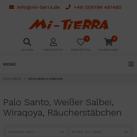
info@mi-tierra.de
+49 (0)6196 481480
1
0
SUCHEN
MEIN KONTO
MERKZETTEL
WARENKORB
MENÜ
STARTSEITE
RÄUCHERN & ZUBEHÖR
Palo Santo, Weißer Salbei,
Wiraqoya, Räucherstäbchen
Sortieren nach ...
Artikel pro Seite