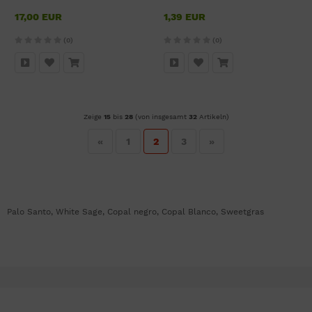
17,00 EUR
1,39 EUR
(0)
(0)
Zeige
15
bis
28
(von insgesamt
32
Artikeln)
«
1
2
3
»
Palo Santo, White Sage, Copal negro, Copal Blanco, Sweetgras