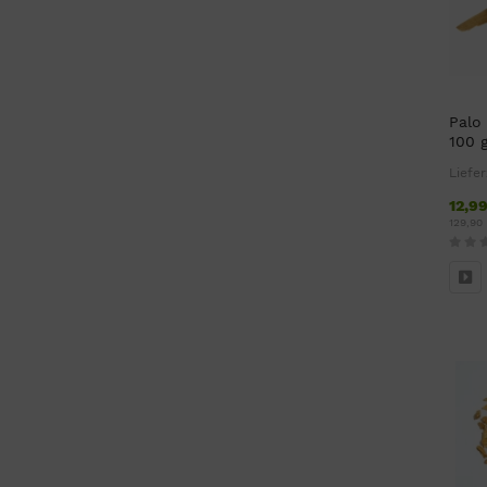
Palo
100 
Liefer
12,9
129,90