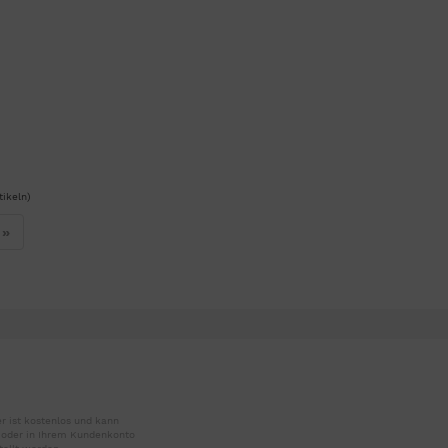
ikeln)
»
r ist kostenlos und kann
r oder in Ihrem Kundenkonto