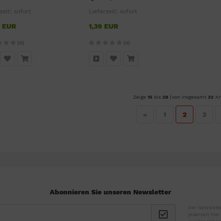
zeit:
sofort
Lieferzeit:
sofort
0 EUR
1,39 EUR
(0)
(0)
Zeige
15
bis
28
(von insgesamt
32
Art
«
1
2
3
Abonnieren Sie unseren Newsletter
Der Newslette
jederzeit hie