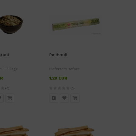
kraut
Pachouli
t:
1-3 Tage
Lieferzeit:
sofort
UR
1,29 EUR
(0)
(0)