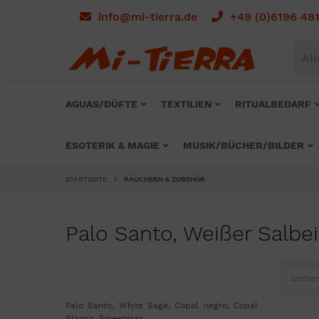
info@mi-tierra.de
+49 (0)6196 48
All
AGUAS/DÜFTE
TEXTILIEN
RITUALBEDARF
ESOTERIK & MAGIE
MUSIK/BÜCHER/BILDER
STARTSEITE
RÄUCHERN & ZUBEHÖR
Palo Santo, Weißer Salbe
Sortier
Palo Santo, White Sage, Copal negro, Copal
Blanco, Sweetgras