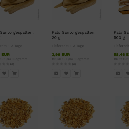
 Santo gespalten,
Palo Santo gespalten,
Palo Sa
g
20 g
500 g
zeit:
1-3 Tage
Lieferzeit:
1-3 Tage
Lieferzei
9 EUR
3,99 EUR
58,46 
 EUR pro Kilogramm
199,50 EUR pro Kilogramm
116,92 EU
(0)
(0)