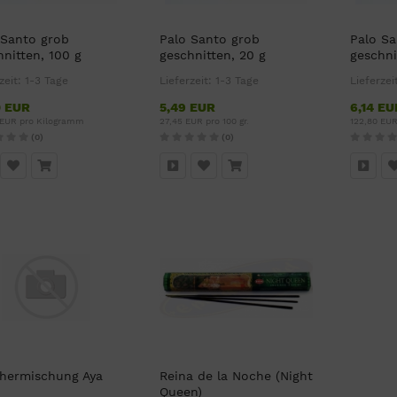
 Santo grob
Palo Santo grob
Palo Sa
hnitten, 100 g
geschnitten, 20 g
geschni
zeit:
1-3 Tage
Lieferzeit:
1-3 Tage
Lieferzei
0 EUR
5,49 EUR
6,14 EU
 EUR pro Kilogramm
27,45 EUR pro 100 gr.
122,80 EU
(0)
(0)
hermischung Aya
Reina de la Noche (Night
Queen)