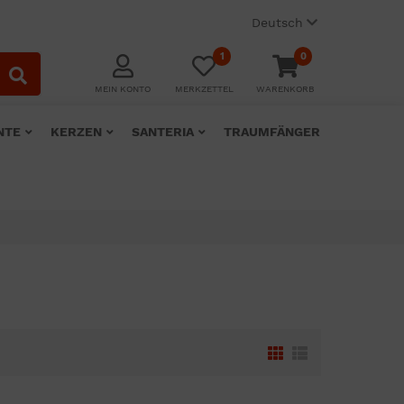
Deutsch
1
0
MEIN KONTO
MERKZETTEL
WARENKORB
NTE
KERZEN
SANTERIA
TRAUMFÄNGER