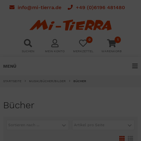
info@mi-tierra.de
+49 (0)6196 481480
0
1
SUCHEN
MEIN KONTO
MERKZETTEL
WARENKORB
MENÜ
STARTSEITE
MUSIK/BÜCHER/BILDER
BÜCHER
Bücher
Sortieren nach ...
Artikel pro Seite