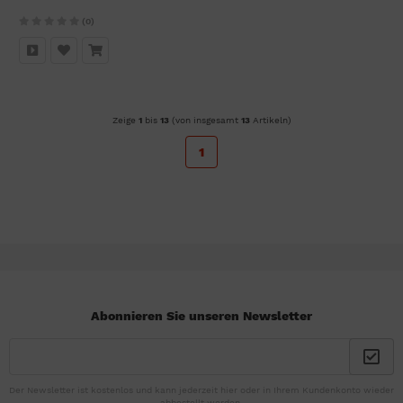
(0)
Zeige
1
bis
13
(von insgesamt
13
Artikeln)
1
Abonnieren Sie unseren Newsletter
Der Newsletter ist kostenlos und kann jederzeit hier oder in Ihrem Kundenkonto wieder
abbestellt werden.