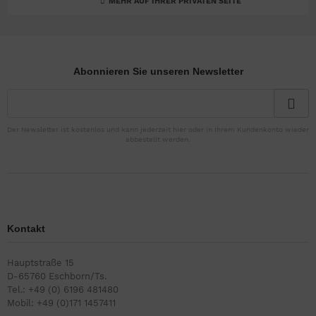
MEHR AUF IHRER PRIVATEN SEITE
Abonnieren Sie unseren Newsletter
Der Newsletter ist kostenlos und kann jederzeit hier oder in Ihrem Kundenkonto wieder
abbestellt werden.
Kontakt
Hauptstraße 15
D-65760 Eschborn/Ts.
Tel.: +49 (0) 6196 481480
Mobil: +49 (0)171 1457411