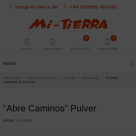
info@mi-tierra.de
+49 (0)6196 481480
0
1
SUCHEN
MEIN KONTO
MERKZETTEL
WARENKORB
MENÜ
STARTSEITE
ESOTERIK & MAGIE
PULVER
REINIGUNG
"E;ABRE
CAMINOS"E; PULVER
"Abre Caminos" Pulver
Art.Nr.:
PL-ABCA