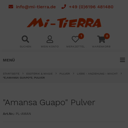
info@mi-tierra.de
+49 (0)6196 481480
1
0
SUCHEN
MEIN KONTO
MERKZETTEL
WARENKORB
MENÜ
STARTSEITE
ESOTERIK & MAGIE
PULVER
LIEBE - ANZIEHUNG - MACHT
"E;AMANSA GUAPO"E; PULVER
"Amansa Guapo" Pulver
Art.Nr.:
PL-AMAN