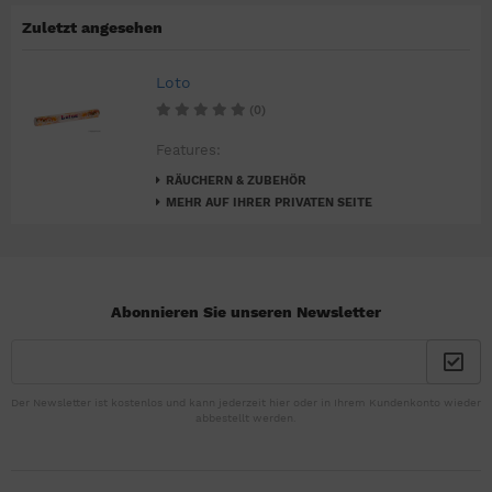
Zuletzt angesehen
Loto
(0)
Features:
RÄUCHERN & ZUBEHÖR
MEHR AUF IHRER PRIVATEN SEITE
Abonnieren Sie unseren Newsletter
Der Newsletter ist kostenlos und kann jederzeit hier oder in Ihrem Kundenkonto wieder
abbestellt werden.