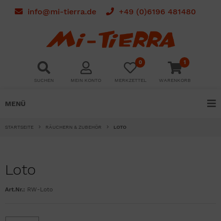
info@mi-tierra.de
+49 (0)6196 481480
0
1
SUCHEN
MEIN KONTO
MERKZETTEL
WARENKORB
MENÜ
STARTSEITE
RÄUCHERN & ZUBEHÖR
LOTO
Loto
Art.Nr.:
RW-Loto