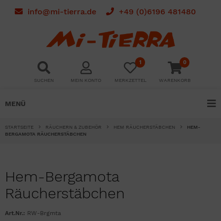
info@mi-tierra.de
+49 (0)6196 481480
1
0
SUCHEN
MEIN KONTO
MERKZETTEL
WARENKORB
MENÜ
STARTSEITE
RÄUCHERN & ZUBEHÖR
HEM RÄUCHERSTÄBCHEN
HEM-
BERGAMOTA RÄUCHERSTÄBCHEN
Hem-Bergamota
Räucherstäbchen
Art.Nr.:
RW-Brgmta