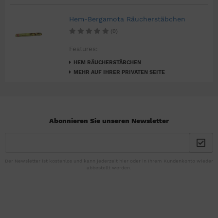
Hem-Bergamota Räucherstäbchen
(0)
Features:
HEM RÄUCHERSTÄBCHEN
MEHR AUF IHRER PRIVATEN SEITE
Abonnieren Sie unseren Newsletter
Der Newsletter ist kostenlos und kann jederzeit hier oder in Ihrem Kundenkonto wieder
abbestellt werden.