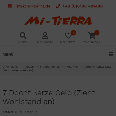
info@mi-tierra.de
+49 (0)6196 481480
0
1
SUCHEN
MEIN KONTO
MERKZETTEL
WARENKORB
MENÜ
STARTSEITE
KERZEN
FIGURENKERZEN + 7 MECHAS
7 DOCHT KERZE GELB
(ZIEHT WOHLSTAND AN)
7 Docht Kerze Gelb (Zieht
Wohlstand an)
Art.Nr.:
VF7MEAmarillo