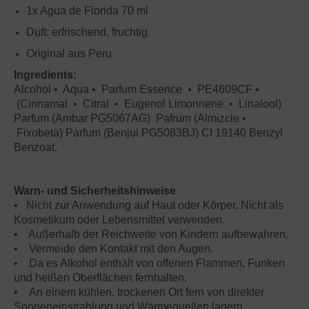
1x Agua de Florida 70 ml
Duft: erfrischend, fruchtig.
Original aus Peru
Ingredients:
Alcohol • Aqua • Parfum Essence • PE4609CF •
(Cinnamal • Citral • Eugenol Limonnene • Linalool)
Parfum (Ambar PG5067AG) Pafrum (Almizcle •
Fixobeta) Parfum (Benjui PG5083BJ) CI 19140 Benzyl
Benzoat.
Warn- und Sicherheitshinweise
• Nicht zur Anwendung auf Haut oder Körper. Nicht als
Kosmetikum oder Lebensmittel verwenden.
• Außerhalb der Reichweite von Kindern aufbewahren.
• Vermeide den Kontakt mit den Augen.
• Da es Alkohol enthält von offenen Flammen, Funken
und heißen Oberflächen fernhalten.
• An einem kühlen, trockenen Ort fern von direkter
Sonneneinstrahlung und Wärmequellen lagern.