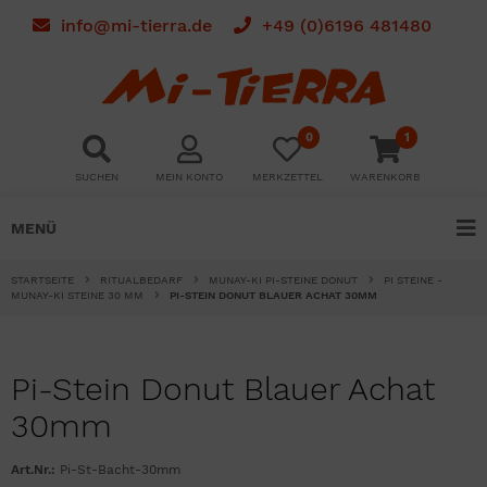
info@mi-tierra.de
+49 (0)6196 481480
0
1
SUCHEN
MEIN KONTO
MERKZETTEL
WARENKORB
MENÜ
STARTSEITE
RITUALBEDARF
MUNAY-KI PI-STEINE DONUT
PI STEINE -
MUNAY-KI STEINE 30 MM
PI-STEIN DONUT BLAUER ACHAT 30MM
Pi-Stein Donut Blauer Achat
30mm
Art.Nr.:
Pi-St-Bacht-30mm