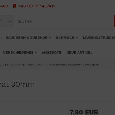
1480
+49 (0)171 1457411
e
RÄUCHERN & ZUBEHÖR
SCHMUCK
MUSIKINSTRUME
VERSCHIEDENES
ANGEBOTE
NEUE ARTIKEL
 STEINE - MUNAY-KI STEINE 30 MM
PI-STEIN DONUT BLAUER ACHAT 30MM
chat 30mm
7,90 EUR