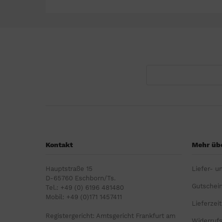
Kontakt
Mehr übe
Hauptstraße 15
Liefer- u
D-65760 Eschborn/Ts.
Gutschei
Tel.: +49 (0) 6196 481480
Mobil: +49 (0)171 1457411
Lieferzeit
Registergericht: Amtsgericht Frankfurt am
Widerruf