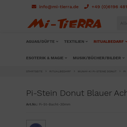
info@mi-tierra.de
+49 (0)6196 48
All
AGUAS/DÜFTE
TEXTILIEN
RITUALBEDARF
ESOTERIK & MAGIE
MUSIK/BÜCHER/BILDER
STARTSEITE
RITUALBEDARF
MUNAY-KI PI-STEINE DONUT
PI
Pi-Stein Donut Blauer A
Art.Nr.:
Pi-St-Bacht-30mm