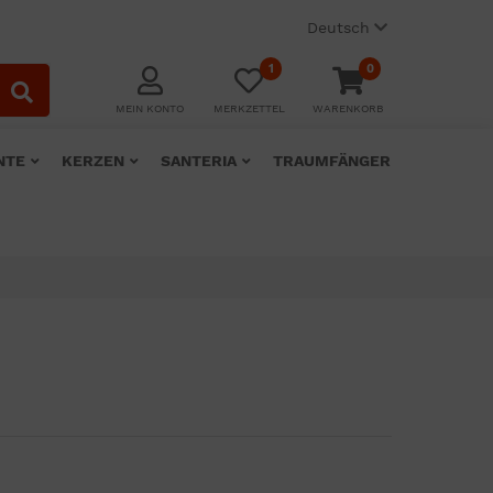
Deutsch
1
0
MEIN KONTO
MERKZETTEL
WARENKORB
NTE
KERZEN
SANTERIA
TRAUMFÄNGER