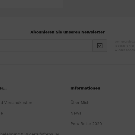
Abonnieren Sie unseren Newsletter
Der Newslette
jederzeit hie
wieder abbes
r...
Informationen
nd Versandkosten
Über Mich
ne
News
Peru Reise 2020
sbelehrung & Widerrufsformular