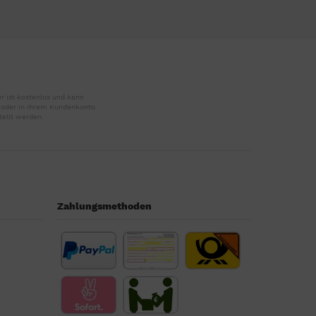
r ist kostenlos und kann
r oder in Ihrem Kundenkonto
tellt werden.
Zahlungsmethoden