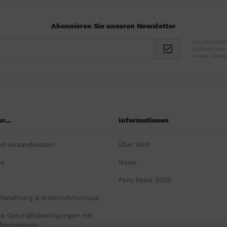
Abonnieren Sie unseren Newsletter
Der Newslette
jederzeit hie
wieder abbes
r...
Informationen
nd Versandkosten
Über Mich
ne
News
Peru Reise 2020
sbelehrung & Widerrufsformular
ne Geschäftsbedingungen mit
formationen