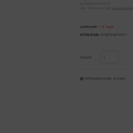
10,99 EUR pro 100 ml
inkl. 19 % MwSt. zzgl.
Versandkoste
Lieferzeit:
1-3 Tage
GTIN/EAN:
0798154679127
Anzahl
Artikeldatenblatt drucken