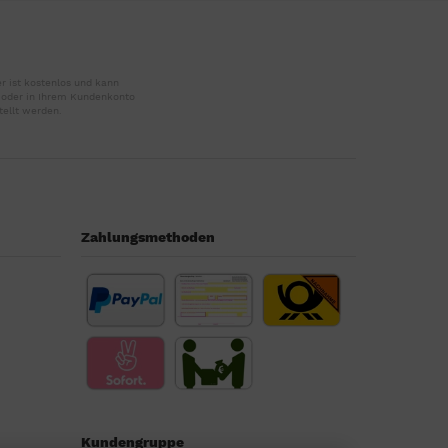
r ist kostenlos und kann
r oder in Ihrem Kundenkonto
tellt werden.
Zahlungsmethoden
Kundengruppe