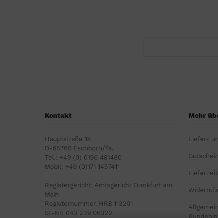
Kontakt
Mehr übe
Hauptstraße 15
Liefer- u
D-65760 Eschborn/Ts.
Gutschei
Tel.: +49 (0) 6196 481480
Mobil: +49 (0)171 1457411
Lieferzeit
Registergericht: Amtsgericht Frankfurt am
Widerruf
Main
Registernummer. HRB 113201
Allgemei
St-Nr: 043 239 06322
Kundenin