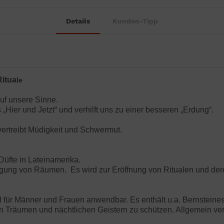
Details
Kunden-Tipp
Ritua
le
uf unsere Sinne.
„Hier und Jetzt“ und verhilft uns zu einer besseren „Erdung“.
 vertreibt Müdigkeit und Schwermut.
Düfte in Lateinamerika.
igung von Räumen. Es wird zur Eröffnung von Ritualen und dere
al für Männer und Frauen anwendbar. Es enthält u.a. Bernstei
n Träumen und nächtlichen Geistern zu schützen. Allgemein verl