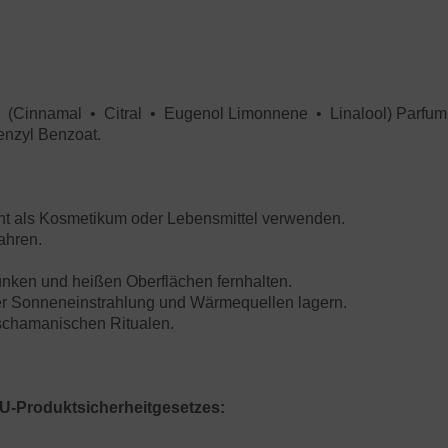
(Cinnamal • Citral • Eugenol Limonnene • Linalool) Parfu
enzyl Benzoat.
ht als Kosmetikum oder Lebensmittel verwenden.
ahren.
nken und heißen Oberflächen fernhalten.
ter Sonneneinstrahlung und Wärmequellen lagern.
schamanischen Ritualen.
U-Produktsicherheitgesetzes: