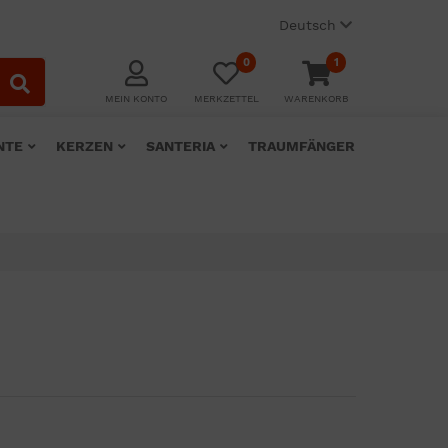
Deutsch
0
1
MEIN KONTO
MERKZETTEL
WARENKORB
NTE
KERZEN
SANTERIA
TRAUMFÄNGER