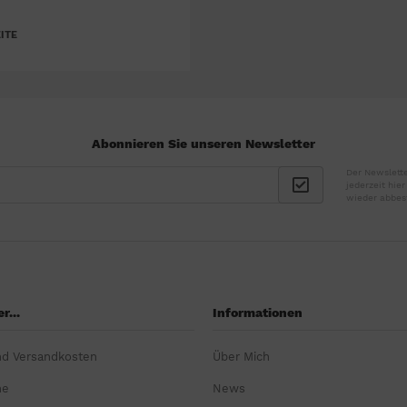
ITE
Abonnieren Sie unseren Newsletter
Der Newslette
jederzeit hie
wieder abbes
r...
Informationen
nd Versandkosten
Über Mich
ne
News