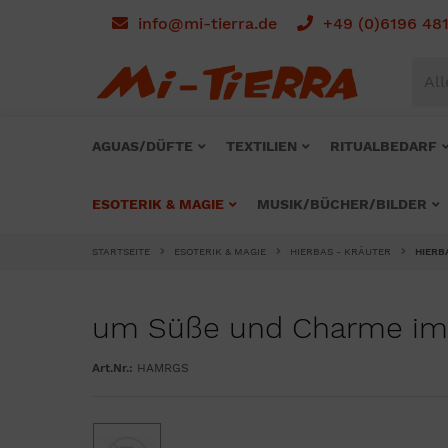
info@mi-tierra.de
+49 (0)6196 48
All
AGUAS/DÜFTE
TEXTILIEN
RITUALBEDARF
ESOTERIK & MAGIE
MUSIK/BÜCHER/BILDER
STARTSEITE
ESOTERIK & MAGIE
HIERBAS - KRÄUTER
HIERB
um Süße und Charme im
Art.Nr.:
HAMRGS