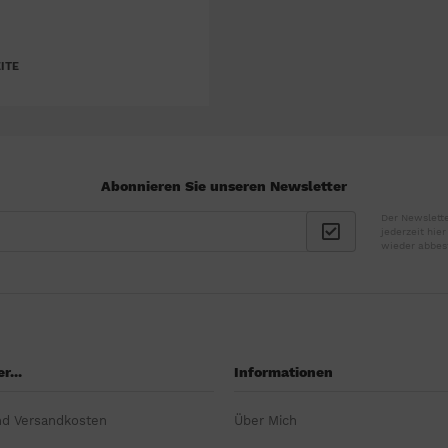
ITE
Abonnieren Sie unseren Newsletter
Der Newslette
jederzeit hie
wieder abbes
r...
Informationen
nd Versandkosten
Über Mich