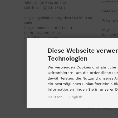
Gutschei
Tel.: +49 (0) 6196 481480
Mobil: +49 (0)171 1457411
Lieferzeit
Registergericht: Amtsgericht Frankfurt am
Widerruf
Main
Registernummer. HRB 113201
Allgemei
St-Nr: 043 239 06322
Kundenin
Ust-Id: DE 320232810
Datensch
Diese Webseite verwen
Impress
Technologien
Kontakt
Wir verwenden Cookies und ähnliche 
Sitemap
Drittanbietern, um die ordentliche Fu
gewährleisten, die Nutzung unseres A
Cookie Ei
ein bestmögliches Einkaufserlebnis b
Informationen finden Sie in unserer 
Deutsch
English
Alle Preise inkl. gesetzl. M
Mi