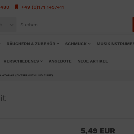
1480
+49 (0)171 1457411
e
RÄUCHERN & ZUBEHÖR
SCHMUCK
MUSIKINSTRUME
VERSCHIEDENES
ANGEBOTE
NEUE ARTIKEL
A AZAHAR (ENTSPANNEN UND RUHE)
it
5,49 EUR