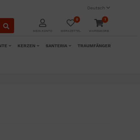
Deutsch
0
1
MEIN KONTO
MERKZETTEL
WARENKORB
NTE
KERZEN
SANTERIA
TRAUMFÄNGER