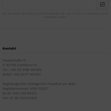
Der Newsletter ist kostenlos und kann jederzeit hier oder in Ihrem Kundenkonto wieder
abbestellt werden.
Kontakt
Hauptstraße 15
D-65760 Eschborn/Ts.
Tel.: +49 (0) 6196 481480
Mobil: +49 (0)171 1457411
Registergericht: Amtsgericht Frankfurt am Main
Registernummer. HRB 113201
St-Nr: 043 239 06322
Ust-Id: DE 320232810