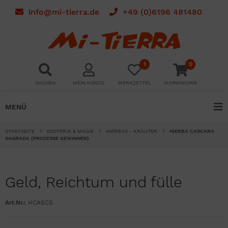
info@mi-tierra.de
+49 (0)6196 481480
1
0
SUCHEN
MEIN KONTO
MERKZETTEL
WARENKORB
MENÜ
STARTSEITE
ESOTERIK & MAGIE
HIERBAS - KRÄUTER
HIERBA CASCARA
SAGRADA (PROZESSE GEWINNEN)
Geld, Reichtum und fülle
Art.Nr.:
HCASCS