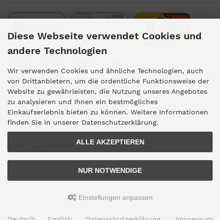
Diese Webseite verwendet Cookies und
andere Technologien
Wir verwenden Cookies und ähnliche Technologien, auch
von Drittanbietern, um die ordentliche Funktionsweise der
Website zu gewährleisten, die Nutzung unseres Angebotes
zu analysieren und Ihnen ein bestmögliches
Einkaufserlebnis bieten zu können. Weitere Informationen
Kundengruppe
finden Sie in unserer Datenschutzerklärung.
ALLE AKZEPTIEREN
Kundengruppe:
Gast
NUR NOTWENDIGE
Alle Preise inkl. gesetzl. MwSt. zzgl.
Versandkosten
. Die durchgestrichenen
Einstellungen anpassen
Preise entsprechen dem bisherigen Preis bei Mi-Tierra GmbH.
Mi-Tierra GmbH © 2026 | Template © 2009-2026 by
mod
ified eCommerce
Deutsch
English
Datenschutzerklärung
Impressum
Shopsoftware