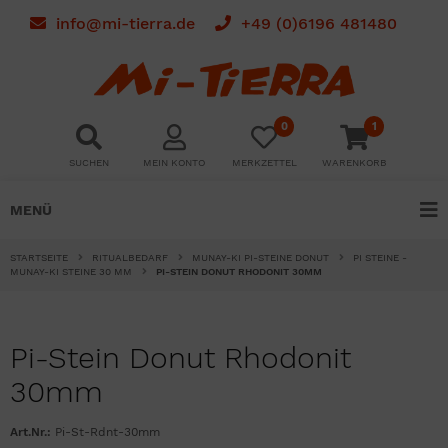
info@mi-tierra.de
+49 (0)6196 481480
0
1
SUCHEN
MEIN KONTO
MERKZETTEL
WARENKORB
MENÜ
STARTSEITE
RITUALBEDARF
MUNAY-KI PI-STEINE DONUT
PI STEINE -
MUNAY-KI STEINE 30 MM
PI-STEIN DONUT RHODONIT 30MM
Pi-Stein Donut Rhodonit
30mm
Art.Nr.:
Pi-St-Rdnt-30mm