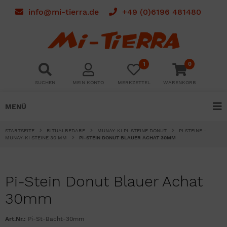
info@mi-tierra.de
+49 (0)6196 481480
1
0
SUCHEN
MEIN KONTO
MERKZETTEL
WARENKORB
MENÜ
STARTSEITE
RITUALBEDARF
MUNAY-KI PI-STEINE DONUT
PI STEINE -
MUNAY-KI STEINE 30 MM
PI-STEIN DONUT BLAUER ACHAT 30MM
Pi-Stein Donut Blauer Achat
30mm
Art.Nr.:
Pi-St-Bacht-30mm