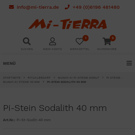
info@mi-tierra.de
+49 (0)6196 481480
1
0
SUCHEN
MEIN KONTO
MERKZETTEL
WARENKORB
MENÜ
STARTSEITE
RITUALBEDARF
MUNAY-KI PI-STEINE DONUT
PI STEINE -
MUNAY-KI STEINE 40 MM
PI-STEIN SODALITH 40 MM
Pi-Stein Sodalith 40 mm
Art.Nr.:
Pi-St-Sodlt-40 mm