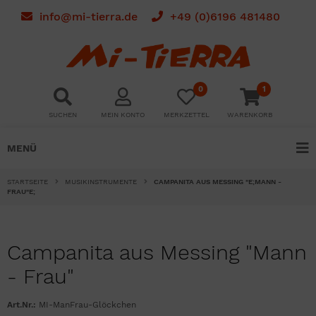
info@mi-tierra.de
+49 (0)6196 481480
0
1
SUCHEN
MEIN KONTO
MERKZETTEL
WARENKORB
MENÜ
STARTSEITE
MUSIKINSTRUMENTE
CAMPANITA AUS MESSING "E;MANN -
FRAU"E;
Campanita aus Messing "Mann
- Frau"
Art.Nr.:
MI-ManFrau-Glöckchen