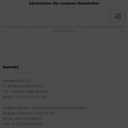
Abonnieren Sie unseren Newsletter
Der Newsletter ist kostenlos und kann jederzeit hier oder in Ihrem Kundenkonto wieder
abbestellt werden.
Kontakt
Hauptstraße 15
D-65760 Eschborn/Ts.
Tel.: +49 (0) 6196 481480
Mobil: +49 (0)171 1457411
Registergericht: Amtsgericht Frankfurt am Main
Registernummer. HRB 113201
St-Nr: 043 239 06322
Ust-Id: DE 320232810