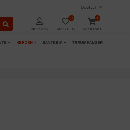
Deutsch
0
1
MEIN KONTO
MERKZETTEL
WARENKORB
NTE
KERZEN
SANTERIA
TRAUMFÄNGER