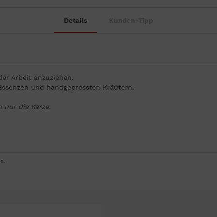
Details
Kunden-Tipp
er Arbeit anzuziehen.
n Essenzen und handgepressten Kräutern.
n nur die Kerze.
n.