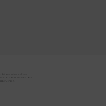
r ist kostenlos und kann
r oder in Ihrem Kundenkonto
tellt werden.