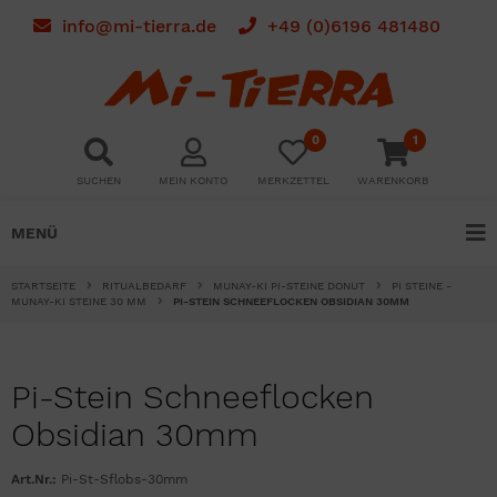
info@mi-tierra.de
+49 (0)6196 481480
0
1
SUCHEN
MEIN KONTO
MERKZETTEL
WARENKORB
MENÜ
STARTSEITE
RITUALBEDARF
MUNAY-KI PI-STEINE DONUT
PI STEINE -
MUNAY-KI STEINE 30 MM
PI-STEIN SCHNEEFLOCKEN OBSIDIAN 30MM
Pi-Stein Schneeflocken
Obsidian 30mm
Art.Nr.:
Pi-St-Sflobs-30mm