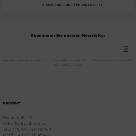
MEHR AUF IHRER PRIVATEN SEITE
Abonnieren Sie unseren Newsletter
Der Newsletter ist kostenlos und kann jederzeit hier oder in Ihrem Kundenkonto wieder
abbestellt werden.
Kontakt
Hauptstraße 15
D-65760 Eschborn/Ts.
Tel.: +49 (0) 6196 481480
Mobil: +49 (0)171 1457411