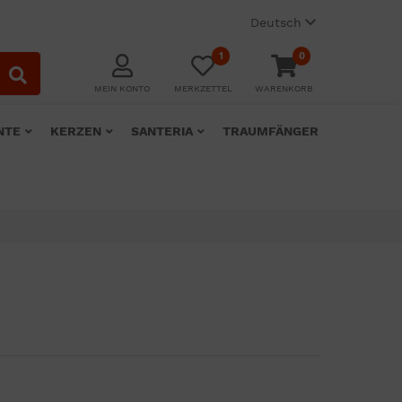
Deutsch
1
0
MEIN KONTO
MERKZETTEL
WARENKORB
NTE
KERZEN
SANTERIA
TRAUMFÄNGER