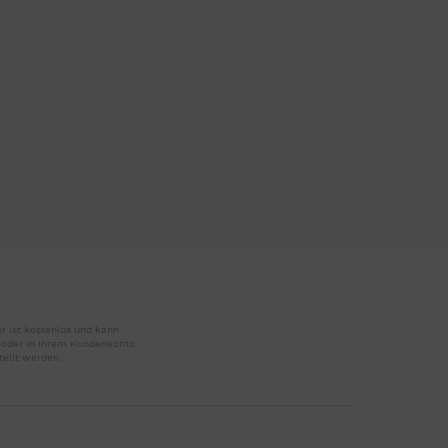
r ist kostenlos und kann
r oder in Ihrem Kundenkonto
tellt werden.