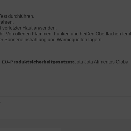
Test durchführen.
wahren.
f verletzter Haut anwenden.
cht. Von offenen Flammen, Funken und heißen Oberflächen fern
kter Sonneneinstrahlung und Wärmequellen lagern.
 EU-Produktsicherheitgesetzes:
Jota Jota Alimentos Global 
.