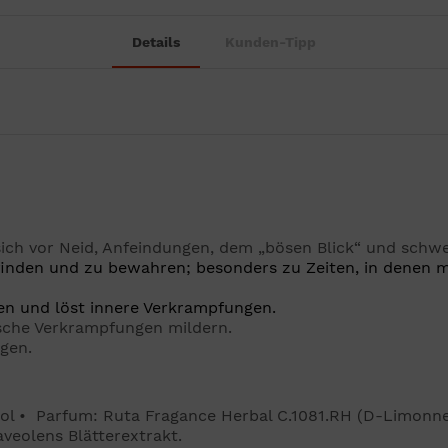
Details
Kunden-Tipp
ich vor Neid, Anfeindungen, dem „bösen Blick“ und schw
u finden und zu bewahren; besonders zu Zeiten, in denen 
len und löst innere Verkrampfungen.
lische Verkrampfungen mildern.
gen.
ol • Parfum: Ruta Fragance Herbal C.1081.RH (D-Limonnen
veolens Blätterextrakt.