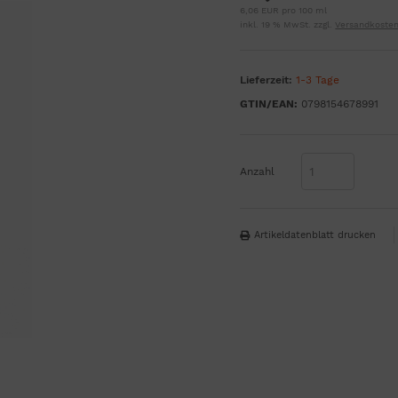
6,06 EUR pro 100 ml
inkl. 19 % MwSt. zzgl.
Versandkoste
Lieferzeit:
1-3 Tage
GTIN/EAN:
0798154678991
Anzahl
Artikeldatenblatt drucken