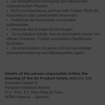
• Zur energetischen Reinigung von Räumen bei
schamanischen Ritualen.
• Nicht zur Anwendung auf Haut oder Körper. Nicht als
Kosmetikum oder Lebensmittel verwenden.
• Außerhalb der Reichweite von Kindern
aufbewahren.
• Vermeide den Kontakt mit den Augen.
• Da es Alkohol enthält, was es entzündlich macht. Von
offenen Flammen, Funken und heißen Oberflächen
fernhalten.
• An einem kühlen, trockenen Ort fern von direkter
Sonneneinstrahlung und Wärmequellen lagern.
Details of the person responsible within the
meaning of the EU Product Safety Act:
Jota Jota
Alimentos Global Sl
Poligono Industrial Oliveral
C/ y - Parc. 6.2, Riba-Roja de Turia
46394 Valencia – Spanien