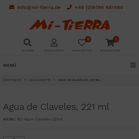
info@mi-tierra.de
+49 (0)6196 481480
0
1
SUCHEN
MEIN KONTO
MERKZETTEL
WARENKORB
MENÜ
STARTSEITE
AGUAS/DÜFTE
AGUA DE CLAVELES, 221 ML
Agua de Claveles, 221 ml
Art.Nr.:
RD-Agua-Claveles-221ml