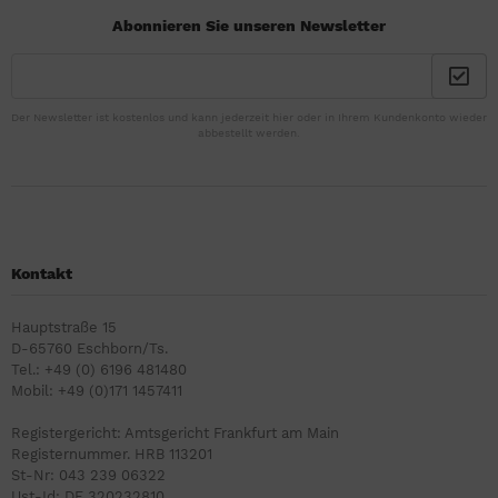
Abonnieren Sie unseren Newsletter
Der Newsletter ist kostenlos und kann jederzeit hier oder in Ihrem Kundenkonto wieder
abbestellt werden.
Kontakt
Hauptstraße 15
D-65760 Eschborn/Ts.
Tel.: +49 (0) 6196 481480
Mobil: +49 (0)171 1457411
Registergericht: Amtsgericht Frankfurt am Main
Registernummer. HRB 113201
St-Nr: 043 239 06322
Ust-Id: DE 320232810