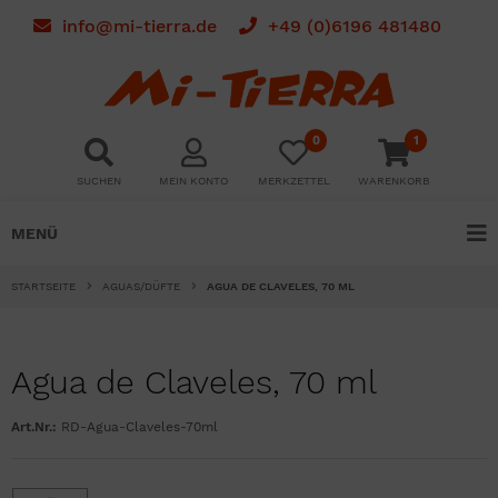
info@mi-tierra.de
+49 (0)6196 481480
0
1
SUCHEN
MEIN KONTO
MERKZETTEL
WARENKORB
MENÜ
STARTSEITE
AGUAS/DÜFTE
AGUA DE CLAVELES, 70 ML
Agua de Claveles, 70 ml
Art.Nr.:
RD-Agua-Claveles-70ml