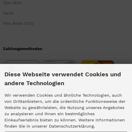
Über Mich
News
Peru Reise 2020
Zahlungsmethoden
Diese Webseite verwendet Cookies und
andere Technologien
Wir verwenden Cookies und ähnliche Technologien, auch
von Drittanbietern, um die ordentliche Funktionsweise der
Website zu gewährleisten, die Nutzung unseres Angebotes
zu analysieren und Ihnen ein bestmögliches
Einkaufserlebnis bieten zu können. Weitere Informationen
Kundengruppe
finden Sie in unserer Datenschutzerklärung.