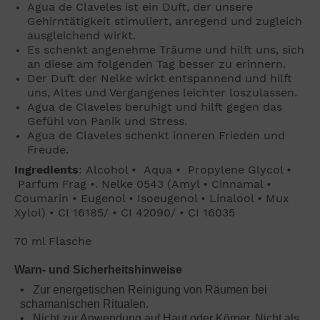
Agua de Claveles ist ein Duft, der unsere
Gehirntätigkeit stimuliert, anregend und zugleich
ausgleichend wirkt.
Es schenkt angenehme Träume und hilft uns, sich
an diese am folgenden Tag besser zu erinnern.
Der Duft der Nelke wirkt entspannend und hilft
uns, Altes und Vergangenes leichter loszulassen.
Agua de Claveles beruhigt und hilft gegen das
Gefühl von Panik und Stress.
Agua de Claveles schenkt inneren Frieden und
Freude.
Ingredients
: Alcohol • Aqua • Propylene Glycol •
Parfum Frag •. Nelke 0543 (Amyl • Cinnamal •
Coumarin • Eugenol • Isoeugenol • Linalool • Mux
Xylol) • CI 16185/ •
CI 42090/
•
CI 16035
70 ml Flasche
Warn- und Sicherheitshinweise
• Zur energetischen Reinigung von Räumen bei
schamanischen Ritualen.
• Nicht zur Anwendung auf Haut oder Körper. Nicht als