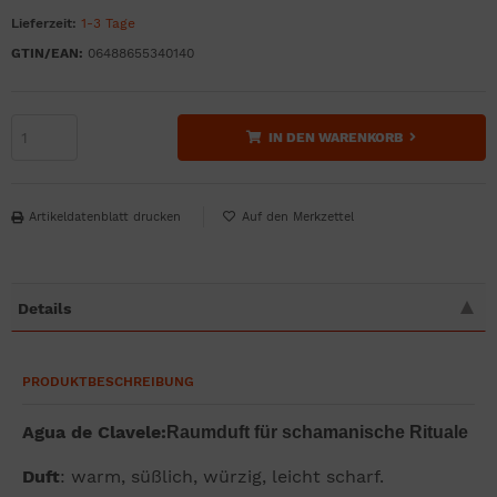
Lieferzeit:
1-3 Tage
GTIN/EAN:
06488655340140
IN DEN WARENKORB
Artikeldatenblatt drucken
Details
PRODUKTBESCHREIBUNG
Agua de Clavele:
Raumduft für schamanische Rituale
Duft
: warm, süßlich, würzig, leicht scharf.