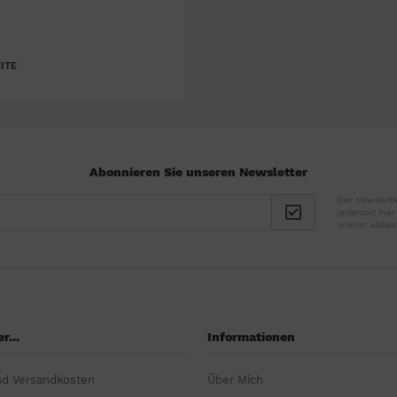
ITE
Abonnieren Sie unseren Newsletter
Der Newslette
jederzeit hie
wieder abbes
r...
Informationen
nd Versandkosten
Über Mich