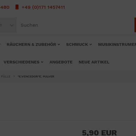
1480
+49 (0)171 1457411
e
RÄUCHERN & ZUBEHÖR
SCHMUCK
MUSIKINSTRUME
VERSCHIEDENES
ANGEBOTE
NEUE ARTIKEL
 FÜLLE
"E;VENCEDOR"E; PULVER
5,90 EUR