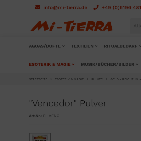
info@mi-tierra.de
+49 (0)6196 48
All
AGUAS/DÜFTE
TEXTILIEN
RITUALBEDARF
ESOTERIK & MAGIE
MUSIK/BÜCHER/BILDER
STARTSEITE
ESOTERIK & MAGIE
PULVER
GELD - REICHTUM -
"Vencedor" Pulver
Art.Nr.:
PL-VENC