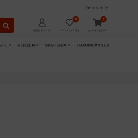
Deutsch
0
1
MEIN KONTO
MERKZETTEL
WARENKORB
NTE
KERZEN
SANTERIA
TRAUMFÄNGER