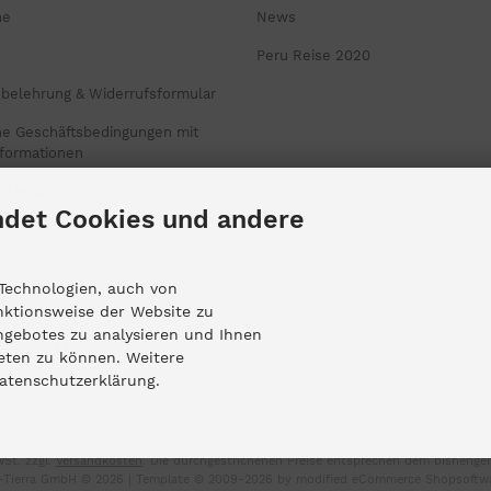
ne
News
Peru Reise 2020
sbelehrung & Widerrufsformular
ne Geschäftsbedingungen mit
formationen
utzerklärung
det Cookies und andere
um
Technologien, auch von
nktionsweise der Website zu
ngebotes zu analysieren und Ihnen
nstellungen
ieten zu können. Weitere
Datenschutzerklärung.
wSt. zzgl.
Versandkosten
. Die durchgestrichenen Preise entsprechen dem bisherigen
-Tierra GmbH © 2026 | Template © 2009-2026 by
mod
ified eCommerce Shopsoftw