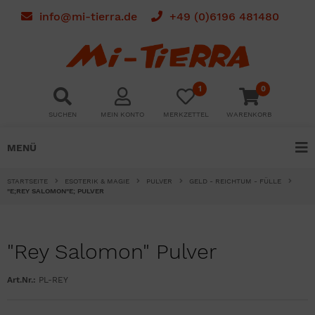
info@mi-tierra.de
+49 (0)6196 481480
1
0
SUCHEN
MEIN KONTO
MERKZETTEL
WARENKORB
MENÜ
STARTSEITE
ESOTERIK & MAGIE
PULVER
GELD - REICHTUM - FÜLLE
"E;REY SALOMON"E; PULVER
"Rey Salomon" Pulver
Art.Nr.:
PL-REY