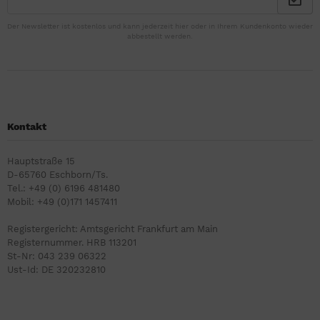
Der Newsletter ist kostenlos und kann jederzeit hier oder in Ihrem Kundenkonto wieder
abbestellt werden.
Kontakt
Hauptstraße 15
D-65760 Eschborn/Ts.
Tel.: +49 (0) 6196 481480
Mobil: +49 (0)171 1457411
Registergericht: Amtsgericht Frankfurt am Main
Registernummer. HRB 113201
St-Nr: 043 239 06322
Ust-Id: DE 320232810